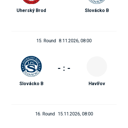
Uherský Brod
Slovácko B
15. Round
8.11.2026, 08:00
- : -
Slovácko B
Havířov
16. Round
15.11.2026, 08:00