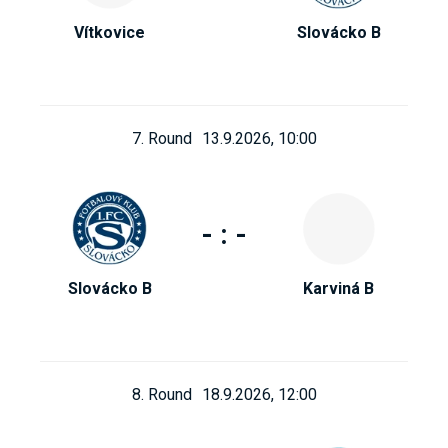
Slovácko B
Vítkovice
7. Round
13.9.2026, 10:00
- : -
Slovácko B
Karviná B
8. Round
18.9.2026, 12:00