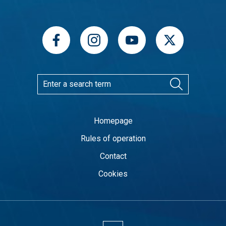
Homepage
Rules of operation
Contact
Cookies