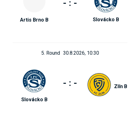
- : -
Slovácko B
Artis Brno B
5. Round
30.8.2026, 10:30
- : -
Zlín B
Slovácko B