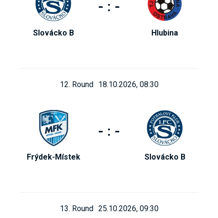
- : -
Slovácko B
Hlubina
12. Round
18.10.2026, 08:30
- : -
Frýdek-Místek
Slovácko B
13. Round
25.10.2026, 09:30