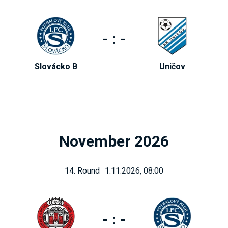
- : -
Slovácko B
Uničov
November 2026
14. Round
1.11.2026, 08:00
- : -