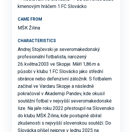
kmenovým hráčem 1.FC Slovácko
CAME FROM
MŠK Žilina
CHARACTERISTICS
Andrej Stojčevski je severomakedonský
profesionální fotbalista, narozený
26. května 2003 ve Skopje. Měří 1,86 m a
působí v klubu 1.FC Slovácko jako střední
obránce nebo defenzivní záložník. S fotbalem
začínal ve Vardaru Skopje a následně
pokračoval v Akademiji Pandev, kde okusil
soutěžní fotbal v nejvyšší severomakedonské
lize. Na jaře roku 2022 přestoupil na Slovensko
do klubu MŠK Žilina, kde postupně sbíral
zkušenosti s nejvyšší slovenskou soutěží. Do
Slovácka přišel nejprve v lednu 2025 na