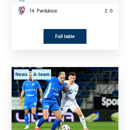
14.
Pardubice
2
0
Full table
News
A-team