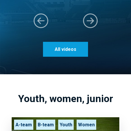
All videos
Youth, women, junior
A-team
B-team
Youth
Women