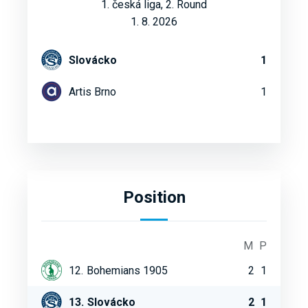
1. česká liga, 2. Round
1. 8. 2026
Slovácko
1
Artis Brno
1
Position
M
P
12.
Bohemians 1905
2
1
13.
Slovácko
2
1