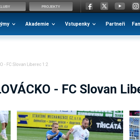
KLUBY
PROJEKTY
ýmy
Akademie
Vstupenky
Partneři
Fa
 - FC Slovan Liberec 1:2
LOVÁCKO - FC Slovan Libe