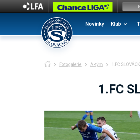
Novinky
Klub
T
Fotogalerie
A-tým
1.FC SLOVÁCKO
1.FC S