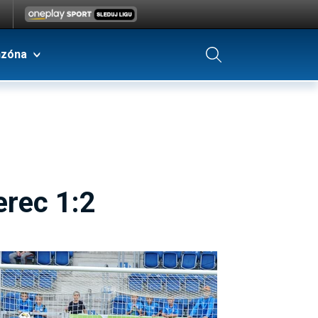
nzóna
rec 1:2