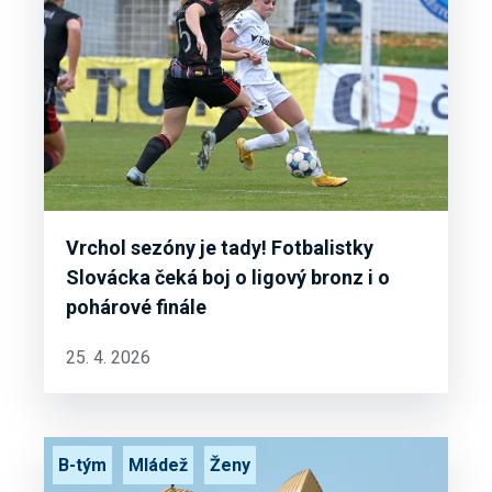
Vrchol sezóny je tady! Fotbalistky
Slovácka čeká boj o ligový bronz i o
pohárové finále
25. 4. 2026
B-tým
Mládež
Ženy