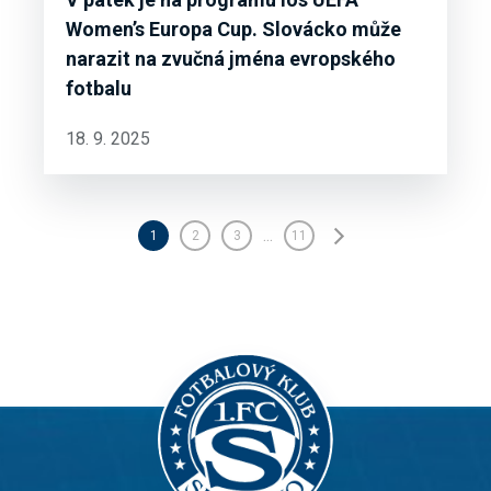
Women’s Europa Cup. Slovácko může
narazit na zvučná jména evropského
fotbalu
18. 9. 2025
...
1
2
3
11