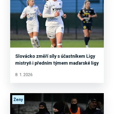
Slovácko změří síly s účastníkem Ligy
mistryň i předním týmem maďarské ligy
8. 1. 2026
Ženy