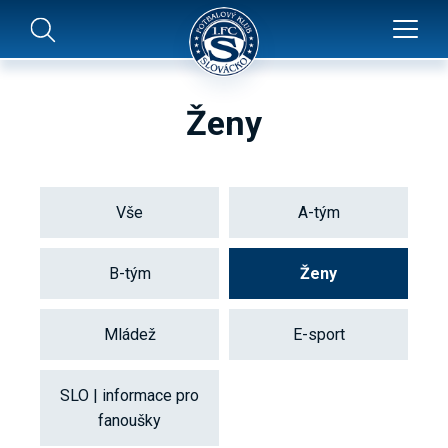
Ženy
Vše
A-tým
B-tým
Ženy
Mládež
E-sport
SLO | informace pro
fanoušky