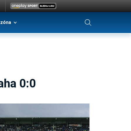
nzóna
aha 0:0