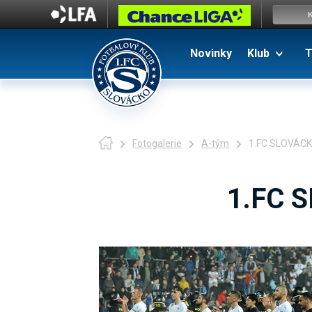
Novinky
Klub
T
Fotogalerie
A-tým
1.FC SLOVÁCKO
1.FC S