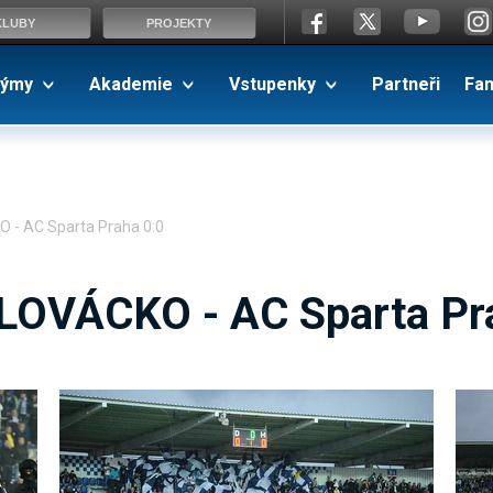
KLUBY
PROJEKTY
ýmy
Akademie
Vstupenky
Partneři
Fa
 - AC Sparta Praha 0:0
LOVÁCKO - AC Sparta Pr