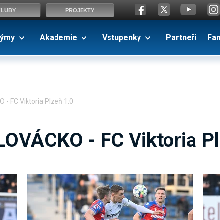
KLUBY
PROJEKTY
ýmy
Akademie
Vstupenky
Partneři
Fa
- FC Viktoria Plzeň 1:0
LOVÁCKO - FC Viktoria Pl