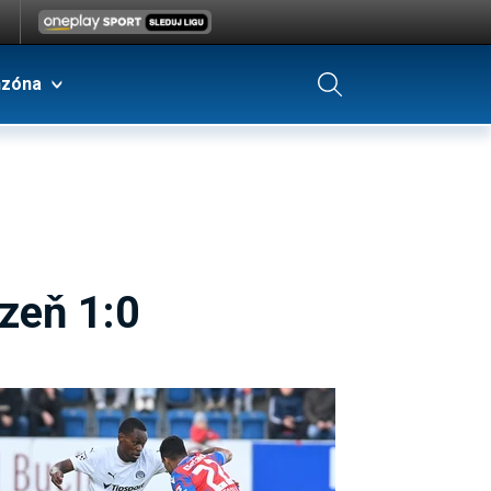
nzóna
zeň 1:0