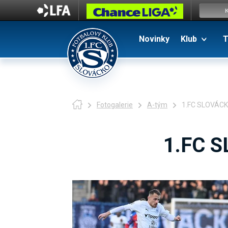
Novinky
Klub
T
Fotogalerie
A-tým
1.FC SLOVÁCKO 
1.FC S