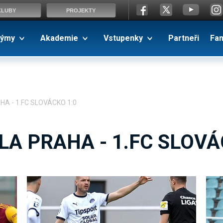
KLUBY
PROJEKTY
ýmy
Akademie
Vstupenky
Partneři
Fa
HA - 1.FC SLOVÁCKO 1:0
LA PRAHA - 1.FC SLOVÁ