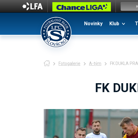
Novinky
Klub
T
Fotogalerie
A-tým
FK DUKLA PRA
FK DUK