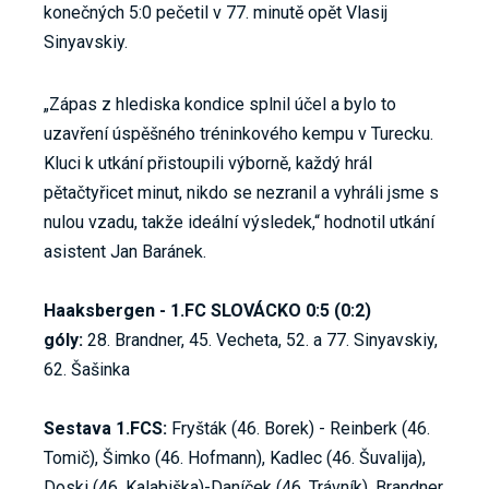
konečných 5:0 pečetil v 77. minutě opět Vlasij
Sinyavskiy.
„Zápas z hlediska kondice splnil účel a bylo to
uzavření úspěšného tréninkového kempu v Turecku.
Kluci k utkání přistoupili výborně, každý hrál
pětačtyřicet minut, nikdo se nezranil a vyhráli jsme s
nulou vzadu, takže ideální výsledek,“ hodnotil utkání
asistent Jan Baránek.
Haaksbergen - 1.FC SLOVÁCKO 0:5 (0:2)
góly:
28. Brandner, 45. Vecheta, 52. a 77. Sinyavskiy,
62. Šašinka
Sestava 1.FCS:
Fryšták (46. Borek) - Reinberk (46.
Tomič), Šimko (46. Hofmann), Kadlec (46. Šuvalija),
Doski (46. Kalabiška)-Daníček (46. Trávník), Brandner