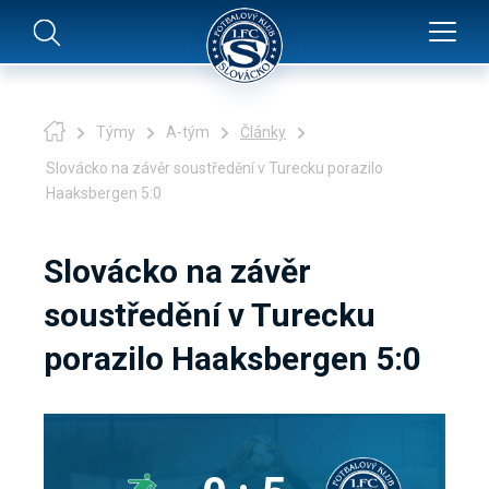
Týmy
A-tým
Články
Slovácko na závěr soustředění v Turecku porazilo
Haaksbergen 5:0
Slovácko na závěr
soustředění v Turecku
porazilo Haaksbergen 5:0