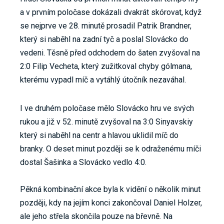
a v prvním poločase dokázali dvakrát skórovat, když
se nejprve ve 28. minutě prosadil Patrik Brandner,
který si naběhl na zadní tyč a poslal Slovácko do
vedeni. Těsně před odchodem do šaten zvyšoval na
2:0 Filip Vecheta, který zužitkoval chyby gólmana,
kterému vypadl míč a vytáhlý útočník nezaváhal.
I ve druhém poločase mělo Slovácko hru ve svých
rukou a již v 52. minutě zvyšoval na 3:0 Sinyavskiy
který si naběhl na centr a hlavou uklidil míč do
branky. O deset minut později se k odraženému míči
dostal Šašinka a Slovácko vedlo 4:0.
Pěkná kombinační akce byla k vidění o několik minut
později, kdy na jejím konci zakončoval Daniel Holzer,
ale jeho střela skončila pouze na břevně. Na