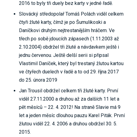
2016 to byly tři duely bez karty v jedné řadě.
Slovácký středopolař Tomáš Polách viděl celkem
čtyři žluté karty, čímž je po Šumulikoski a
Daníčkovi druhým nejtrestanějším hráčem. Ve
třech po sobě jdoucích zápasech (1.11.2003 až
2.10.2004) obdržel tři žluté a návdavkem ještě i
jednu červenou. Ještě delší serii si připsal
Vlastimil Daníček, který byl trestaný žlutou kartou
ve čtyřech duelech v řadě a to od 29. října 2017
do 25. února 2019
Jan Trousil obdržel celkem tři žluté karty. První
viděl 27.11.2000 a druhou až za dalších 11 let a
pět měsíců – 22. 4. 2012! Na straně Slavie má 9
let a jeden měsíc dlouhou pauzu Karel Piták. První
žlutou viděl 22. 4. 2006 a druhou obdržel 30. 5.
2015.