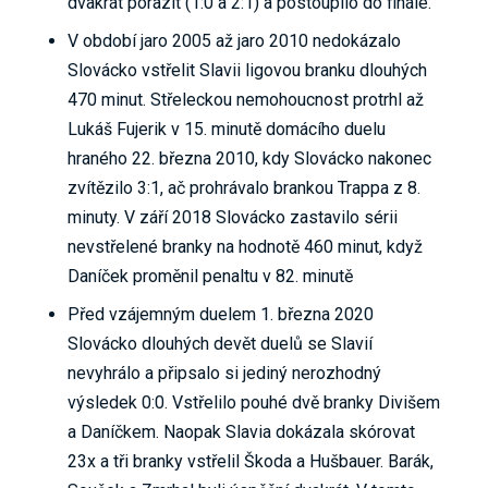
dvakrát porazit (1:0 a 2:1) a postoupilo do finále.
V období jaro 2005 až jaro 2010 nedokázalo
Slovácko vstřelit Slavii ligovou branku dlouhých
470 minut. Střeleckou nemohoucnost protrhl až
Lukáš Fujerik v 15. minutě domácího duelu
hraného 22. března 2010, kdy Slovácko nakonec
zvítězilo 3:1, ač prohrávalo brankou Trappa z 8.
minuty. V září 2018 Slovácko zastavilo sérii
nevstřelené branky na hodnotě 460 minut, když
Daníček proměnil penaltu v 82. minutě
Před vzájemným duelem 1. března 2020
Slovácko dlouhých devět duelů se Slavií
nevyhrálo a připsalo si jediný nerozhodný
výsledek 0:0. Vstřelilo pouhé dvě branky Divišem
a Daníčkem. Naopak Slavia dokázala skórovat
23x a tři branky vstřelil Škoda a Hušbauer. Barák,