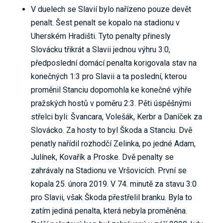
V duelech se Slavií bylo nařízeno pouze devět
penalt. Šest penalt se kopalo na stadionu v
Uherském Hradišti. Tyto penalty přinesly
Slovácku třikrát a Slavii jednou výhru 3:0,
předposlední domácí penalta korigovala stav na
konečných 1:3 pro Slavii a ta poslední, kterou
proměnil Stanciu dopomohla ke konečné výhře
pražských hostů v poměru 2:3. Pěti úspěšnými
střelci byli: Švancara, Volešák, Kerbr a Daníček za
Slovácko. Za hosty to byl Škoda a Stanciu. Dvě
penatly nařídil rozhodčí Zelinka, po jedné Adam,
Julínek, Kovařík a Proske. Dvě penalty se
zahrávaly na Stadionu ve Vršovicích. První se
kopala 25. února 2019. V 74. minutě za stavu 3:0
pro Slavii, však Škoda přestřelil branku. Byla to
zatím jediná penalta, která nebyla proměněna.