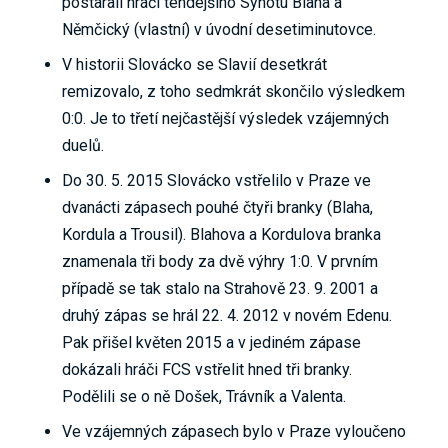
postarali hráči tehdejšího Synotu Blaha a
Němčický (vlastní) v úvodní desetiminutovce.
V historii Slovácko se Slavií desetkrát
remizovalo, z toho sedmkrát skončilo výsledkem
0:0. Je to třetí nejčastější výsledek vzájemných
duelů.
Do 30. 5. 2015 Slovácko vstřelilo v Praze ve
dvanácti zápasech pouhé čtyři branky (Blaha,
Kordula a Trousil). Blahova a Kordulova branka
znamenala tři body za dvě výhry 1:0. V prvním
případě se tak stalo na Strahově 23. 9. 2001 a
druhý zápas se hrál 22. 4. 2012 v novém Edenu.
Pak přišel květen 2015 a v jediném zápase
dokázali hráči FCS vstřelit hned tři branky.
Podělili se o ně Došek, Trávník a Valenta.
Ve vzájemných zápasech bylo v Praze vyloučeno