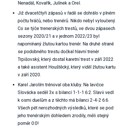
Nenadál, Kovařík, Julínek a Orel.
Již dvacetčtyři zápasů v řadě se dohrálo v plném
počtu hráčů, nebo trenérů. Nikdo nebyl vyloučený.
Co se týče trenerských trestů, ve dvou zápasech
sezony 2020/21 a v jednom 2022/23 byl
napomínaný žlutou kartou trenér. Na druhé straně
se podobného trestu dočkal hlavní trenér
Trpišovský, který dostal karetní trest v září 2022
a také asistent Houštěcký, který viděl žlutou kartu
v září 2020.
Karel Jarolím trénoval oba kluby. Na lavičce
Slovácka seděl 3x s bilancí 1-1-1 6:2. Slavii vedl
k osmi duelům a z těchto má bilanci 2-4-2 6:6.
Všech pět nerozhodných výsledků, které se pod
jeho trenérským dohledem zrodily, měli stejný
poměr 0:0!