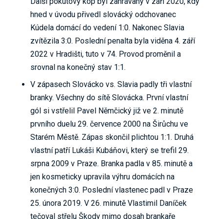
Další pokutový kop byl zahrávaný v září 2020, kdy
hned v úvodu přivedl slovácký odchovanec
Kúdela domácí do vedení 1:0. Nakonec Slavia
zvítězila 3:0. Poslední penalta byla viděna 4. září
2022 v Hradišti, tuto v 74. Provod proměnil a
srovnal na konečný stav 1:1.
V zápasech Slovácko vs. Slavia padly tři vlastní
branky. Všechny do sítě Slovácka. První vlastní
gól si vstřelil Pavel Němčický již ve 2. minutě
prvního duelu 29. července 2000 na Širůchu ve
Starém Městě. Zápas skončil plichtou 1:1. Druhá
vlastní patří Lukáši Kubáňovi, který se trefil 29.
srpna 2009 v Praze. Branka padla v 85. minutě a
jen kosmeticky upravila výhru domácích na
konečných 3:0. Poslední vlastenec padl v Praze
25. února 2019. V 26. minutě Vlastimil Daníček
tečoval střelu Škody mimo dosah brankaře