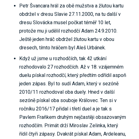
Petr Švancara hrál za obě mužstva a žlutou kartu
obdržel v dresu Slavie 27.11.2000, na tu další v
dresu Slovácka musel počkat téměř 10 let,
protože mu ji udělil rozhodčí Adam 24.9.2010.
Ještě jeden hráč obdržel žlutou kartu v obou
dresech, tímto hráčem byl Aleš Urbánek.
Když už jsme u rozhodčích, tak 42 utkání
rozhodovalo 27 rozhodčích. Až v 18. vzájemném
duelu pískal rozhodčí, který předtím odřídil aspoň
jeden zápas. Byl to sudí Adam, který v sezóně
2010/11 rozhodoval oba duely. Hned v další
sezóně pískal oba souboje Královec. Ten si v
ročníku 2016/17 přidal i třetí duel a je tak s
Pavlem Fraňkem druhým nejčastěji obsazovaným
rozhodčím. Primát drží Miroslav Zelinka, který
řídil čtyři zápasy. Dvakrát pískal Adam, Ardeleanu,