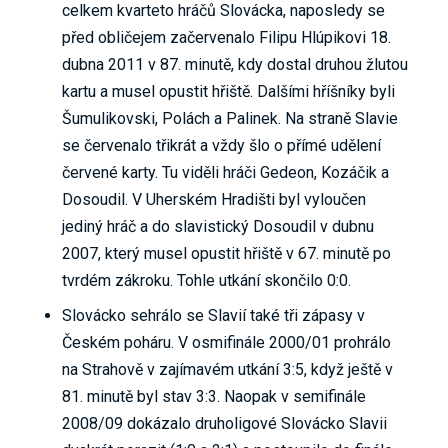
celkem kvarteto hráčů Slovácka, naposledy se
před obličejem začervenalo Filipu Hlúpikovi 18.
dubna 2011 v 87. minutě, kdy dostal druhou žlutou
kartu a musel opustit hřiště. Dalšími hříšníky byli
Šumulikovski, Polách a Palinek. Na straně Slavie
se červenalo třikrát a vždy šlo o přímé udělení
červené karty. Tu viděli hráči Gedeon, Kozáčik a
Dosoudil. V Uherském Hradišti byl vyloučen
jediný hráč a do slavistický Dosoudil v dubnu
2007, který musel opustit hřiště v 67. minutě po
tvrdém zákroku. Tohle utkání skončilo 0:0.
Slovácko sehrálo se Slavií také tři zápasy v
Českém poháru. V osmifinále 2000/01 prohrálo
na Strahově v zajímavém utkání 3:5, když ještě v
81. minutě byl stav 3:3. Naopak v semifinále
2008/09 dokázalo druholigové Slovácko Slavii