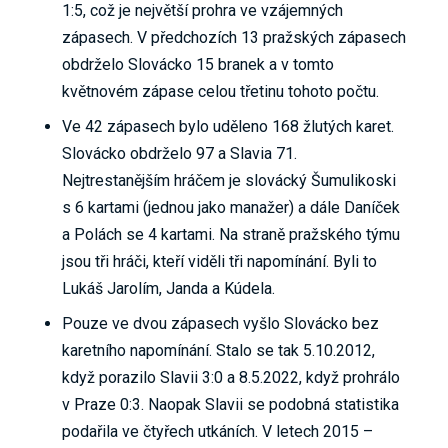
1:5, což je největší prohra ve vzájemných
zápasech. V předchozích 13 pražských zápasech
obdrželo Slovácko 15 branek a v tomto
květnovém zápase celou třetinu tohoto počtu.
Ve 42 zápasech bylo uděleno 168 žlutých karet.
Slovácko obdrželo 97 a Slavia 71.
Nejtrestanějším hráčem je slovácký Šumulikoski
s 6 kartami (jednou jako manažer) a dále Daníček
a Polách se 4 kartami. Na straně pražského týmu
jsou tři hráči, kteří viděli tři napomínání. Byli to
Lukáš Jarolím, Janda a Kúdela.
Pouze ve dvou zápasech vyšlo Slovácko bez
karetního napomínání. Stalo se tak 5.10.2012,
když porazilo Slavii 3:0 a 8.5.2022, když prohrálo
v Praze 0:3. Naopak Slavii se podobná statistika
podařila ve čtyřech utkáních. V letech 2015 –