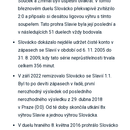
Souček a Zmrhal byli úspěšní dvakrát. V tomto
březnovém duelu Slovácko překvapivě zvítězilo
2:0 a připsalo si desátou ligovou výhru s tímto
soupeřem. Tato prohra Slavie byla její poslední a
v následujících 51 duelech vždy bodovala.
Slovácko dokázalo nejdéle udržet čisté konto v
zápasech se Slavií v období od 6. 11. 2005 do
31. 8. 2009, kdy tato série neprůstřelnosti trvala
celkem 356 minut.
V září 2022 remizovalo Slovácko se Slavií 1:1.
Byl to po devíti zápasech v řadě, první
nerozhodný výsledek od posledního
nerozhodného výsledku z 29. dubna 2018
v Praze (0:0). Od té doby skončila utkání 8x
výhrou Slavie a jednou výhrou Slovácka.
V duelu hraného 8. května 2016 prohrálo Slovácko