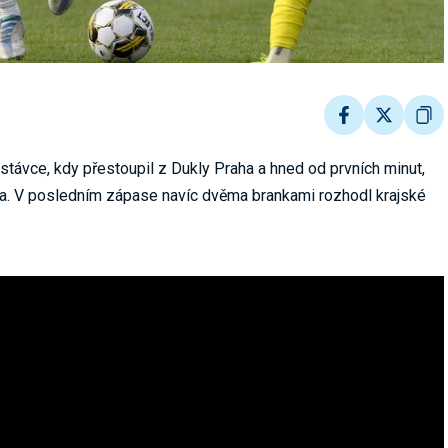
stávce, kdy přestoupil z Dukly Praha a hned od prvních minut,
ácka. V posledním zápase navíc dvěma brankami rozhodl krajské