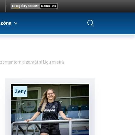
nzóna
ezentantem a zahrát si Ligu mistrů
Ženy