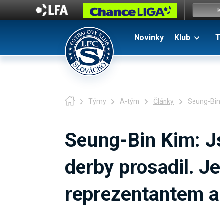
Novinky
Klub
T
Týmy
A-tým
Články
Seung-Bin 
Seung-Bin Kim: J
derby prosadil. J
reprezentantem a 