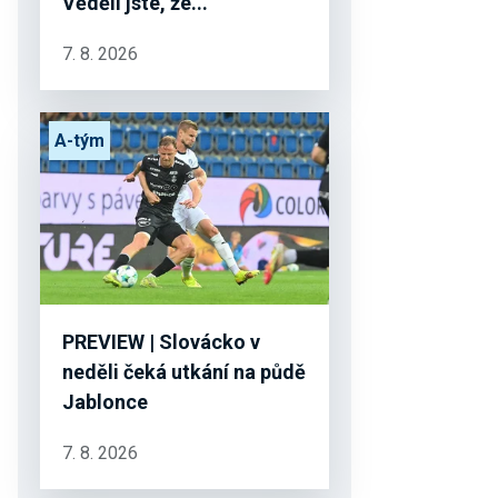
Věděli jste, že...
7. 8. 2026
A-tým
PREVIEW | Slovácko v
neděli čeká utkání na půdě
Jablonce
7. 8. 2026