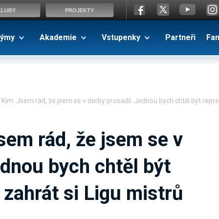
KLUBY
PROJEKTY
ýmy
Akademie
Vstupenky
Partneři
Fa
Kim: Jsem rád, že jsem se v derby prosadil. Jednou bych chtěl být repr
sem rád, že jsem se v
ednou bych chtěl být
zahrát si Ligu mistrů