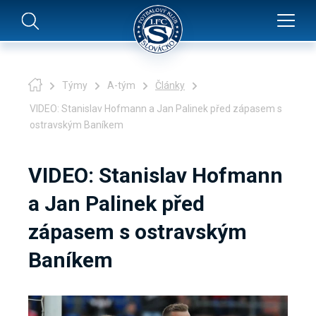
Týmy
A-tým
Články
VIDEO: Stanislav Hofmann a Jan Palinek před zápasem s
ostravským Baníkem
VIDEO: Stanislav Hofmann
a Jan Palinek před
zápasem s ostravským
Baníkem