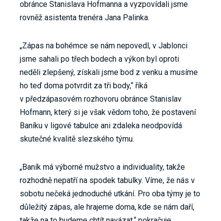
obránce Stanislava Hofmanna a vyzpovídali jsme
rovněž asistenta trenéra Jana Palinka.
„Zápas na bohémce se nám nepovedl, v Jablonci
jsme sahali po třech bodech a výkon byl oproti
neděli zlepšený, získali jsme bod z venku a musíme
ho teď doma potvrdit za tři body,“ říká
v předzápasovém rozhovoru obránce Stanislav
Hofmann, který si je však vědom toho, že postavení
Baníku v ligové tabulce ani zdaleka neodpovídá
skutečné kvalitě slezského týmu.
„Baník má výborné mužstvo a individuality, takže
rozhodně nepatří na spodek tabulky. Víme, že nás v
sobotu nečeká jednoduché utkání. Pro oba týmy je to
důležitý zápas, ale hrajeme doma, kde se nám daří,
takže na to budeme chtít navázat,“ pokračuje