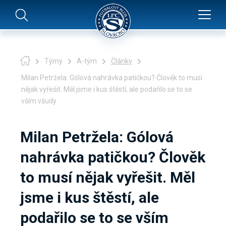
Týmy
A-tým
Články
Milan Petržela: Gólová nahrávka patičkou? Člověk to musí
nějak vyřešit. Měl jsme i kus štěstí, ale podařilo se to se
vším všudy
Milan Petržela: Gólová
nahrávka patičkou? Člověk
to musí nějak vyřešit. Měl
jsme i kus štěstí, ale
podařilo se to se vším