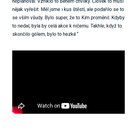
neplánoval. Vzniklo to během chvilky. Člověk to musí
nějak vyřešit. Měl jsme i kus štěstí, ale podařilo se to
se vším všudy. Bylo super, že to Kim proměnil. Kdyby
to nedal, byla by celá akce k ničemu. Takhle, když to
skončilo gólem, bylo to hezké.“