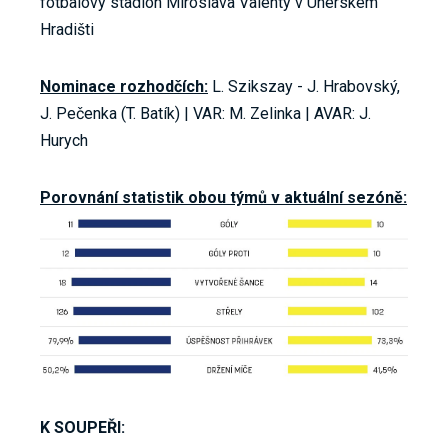
fotbalový stadion Miroslava Valenty v Uherském
Hradišti
Nominace rozhodčích:
L. Szikszay - J. Hrabovský,
J. Pečenka (T. Batík) | VAR: M. Zelinka | AVAR: J.
Hurych
Porovnání statistik obou týmů v aktuální sezóně:
K SOUPEŘI: