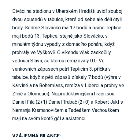
Diváci na stadionu v Uherském Hradišti uvidí souboj
dvou sousedů v tabulce, které od sebe ale dělí čtyři
body. Sedmé Slovácko má 17 bodů a osmé Teplice
mají bodů 13. Teplice, stejně jako Slovácko, v
minulém týdnu vypadly z domácího poháru, když
prohrály ve Vyškově. O víkendu však zaskočily
vedoucí Slávii, se kterou remizovaly 0:0. Ve
venkovních zápasech patří Teplicím 3. příčka v
tabulce, když z pěti zápasů získaly 7 bodů (výhra v
Karviné a na Bohemians, remíza v Liberci a prohry ve
Zlíně a Olomouci). Nejproduktivnějšími hráči jsou
Daniel Fila (2+1) Daniel Trubač (2+0) a Robert Jukl s
Nemanja Krsmanovičem a Tadeášem Vachouškem
mají na svém kontě gól a asistenci.
VZÁJEMNÁ BILANCE: