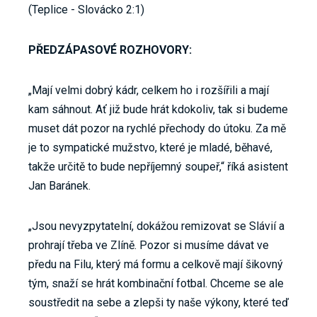
(Teplice - Slovácko 2:1)
PŘEDZÁPASOVÉ ROZHOVORY:
„Mají velmi dobrý kádr, celkem ho i rozšířili a mají
kam sáhnout. Ať již bude hrát kdokoliv, tak si budeme
muset dát pozor na rychlé přechody do útoku. Za mě
je to sympatické mužstvo, které je mladé, běhavé,
takže určitě to bude nepříjemný soupeř,“ říká asistent
Jan Baránek.
„Jsou nevyzpytatelní, dokážou remizovat se Slávií a
prohrají třeba ve Zlíně. Pozor si musíme dávat ve
předu na Filu, který má formu a celkově mají šikovný
tým, snaží se hrát kombinační fotbal. Chceme se ale
soustředit na sebe a zlepši ty naše výkony, které teď