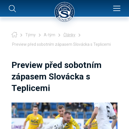
Týmy
A-tým
Články
Preview před sobotním zápasem Slovácka s Teplicemi
Preview před sobotním
zápasem Slovácka s
Teplicemi