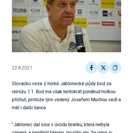
22.8.2021
Slovácko veze z horké Jablonecké půdy bod za
remízu 1:1. Bod má však tentokrát poněkud hořkou
příchuť, protože tým vedený Josefem Muchou vedl a
měl i další šance.
"Jablonec dal sice v úvodu branku, která nebyla
uznaná, a nastřelil břevno, myslím ale, že jsme si