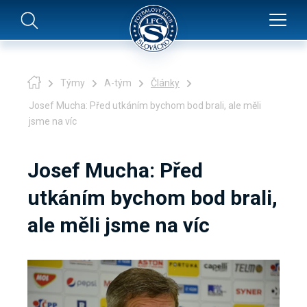
Týmy
A-tým
Články
Josef Mucha: Před utkáním bychom bod brali, ale měli
jsme na víc
Josef Mucha: Před
utkáním bychom bod brali,
ale měli jsme na víc