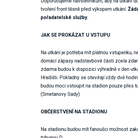
Doporučujeme návštěvníkům, aby na utkání d
tvoření front těsně před výkopem utkání.
Žádá
pořadatelské služby.
JAK SE PROKÁZAT U VSTUPU
Na utkání je potřeba mít platnou vstupenku, 
domácí zápasy nadstavbové části zcela zdar
zdarma budou k dispozici výhradně v den utk
Hradišti. Pokladny se otevírají vždy dvě hod
budou moci vstoupit na stadion pouze přes tu
(Smetanovy Sady).
OBČERSTVENÍ NA STADIONU
Na stadionu budou mít fanoušci možnost zakou
tribunou D.