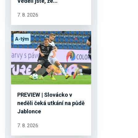
Věděli jste, že...
7. 8. 2026
A-tým
PREVIEW | Slovácko v
neděli čeká utkání na půdě
Jablonce
7. 8. 2026