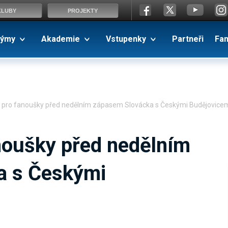
KLUBY
PROJEKTY
ýmy
Akademie
Vstupenky
Partneři
Fa
 pro fanoušky před nedělním zápasem Slovácka s Českými Budějovice
noušky před nedělním
a s Českými