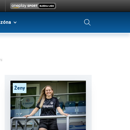
nzóna
mi
Ženy