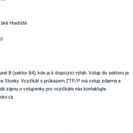
ské Hradiště
i!
uně B (sektor B4), kde je k dispozici výtah. Vstup do sektoru je
ice Stonky. Vozíčkář s průkazem ZTP/P má vstup zdarma a
ě zájmu o vstupenky pro vozíčkáře nás kontaktujte
cko.cz