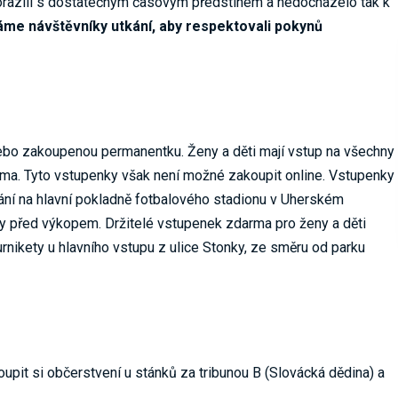
orazili s dostatečným časovým předstihem a nedocházelo tak k
me návštěvníky utkání, aby respektovali pokynů
nebo zakoupenou permanentku. Ženy a děti mají vstup na všechny
ma. Tyto vstupenky však není možné zakoupit online. Vstupenky
ání na hlavní pokladně fotbalového stadionu v Uherském
iny před výkopem. Držitelé vstupenek zdarma pro ženy a děti
rnikety u hlavního vstupu z ulice Stonky, ze směru od parku
pit si občerstvení u stánků za tribunou B (Slovácká dědina) a