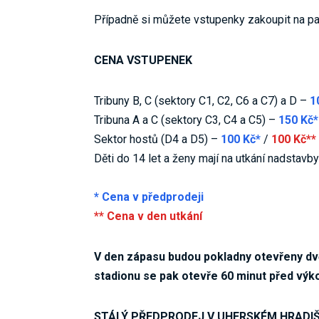
Případně si můžete vstupenky zakoupit na p
CENA VSTUPENEK
Tribuny B, C (sektory C1, C2, C6 a C7) a D –
1
Tribuna A a C (sektory C3, C4 a C5) –
150 Kč*
Sektor hostů (D4 a D5) –
100 Kč*
/
100 Kč**
Děti do 14 let a ženy mají na utkání nadstav
* Cena v předprodeji
** Cena v den utkání
V den zápasu budou pokladny otevřeny dvě
stadionu se pak otevře 60 minut před výk
STÁLÝ PŘEDPRODEJ V UHERSKÉM HRADI