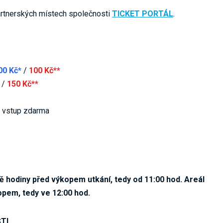
artnerských místech společnosti
TICKET PORTÁL
.
00 Kč*
/
100 Kč**
/
150 Kč**
by vstup zdarma
 hodiny před výkopem utkání, tedy od 11:00 hod. Areál
opem, tedy ve 12:00 hod.
ŠTI