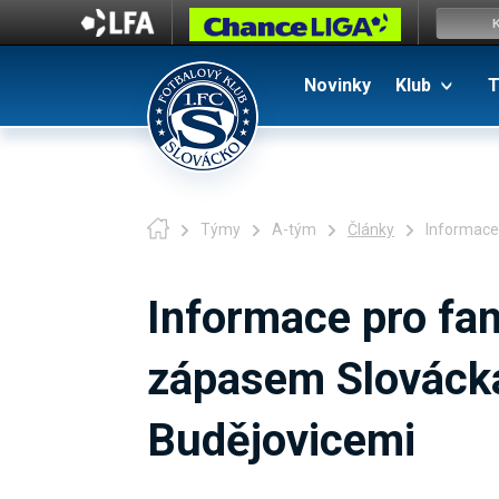
Novinky
Klub
T
Týmy
A-tým
Články
Informace
Informace pro fa
zápasem Slováck
Budějovicemi