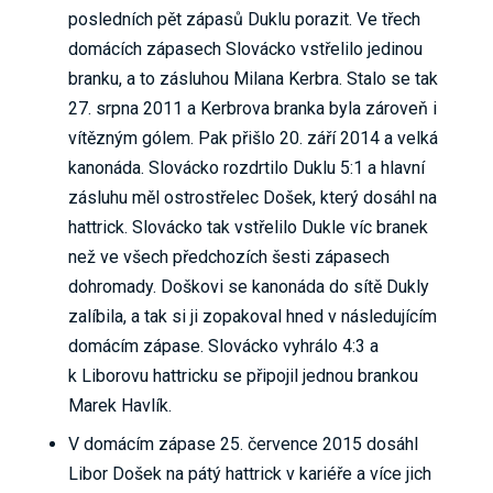
posledních pět zápasů Duklu porazit. Ve třech
domácích zápasech Slovácko vstřelilo jedinou
branku, a to zásluhou Milana Kerbra. Stalo se tak
27. srpna 2011 a Kerbrova branka byla zároveň i
vítězným gólem. Pak přišlo 20. září 2014 a velká
kanonáda. Slovácko rozdrtilo Duklu 5:1 a hlavní
zásluhu měl ostrostřelec Došek, který dosáhl na
hattrick. Slovácko tak vstřelilo Dukle víc branek
než ve všech předchozích šesti zápasech
dohromady. Doškovi se kanonáda do sítě Dukly
zalíbila, a tak si ji zopakoval hned v následujícím
domácím zápase. Slovácko vyhrálo 4:3 a
k Liborovu hattricku se připojil jednou brankou
Marek Havlík.
V domácím zápase 25. července 2015 dosáhl
Libor Došek na pátý hattrick v kariéře a více jich