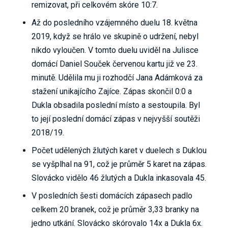
remizovat, při celkovém skóre 10:7.
Až do posledního vzájemného duelu 18. května
2019, když se hrálo ve skupině o udržení, nebyl
nikdo vyloučen. V tomto duelu uviděl na Julisce
domácí Daniel Souček červenou kartu již ve 23.
minutě. Udělila mu ji rozhodčí Jana Adámková za
stažení unikajícího Zajíce. Zápas skončil 0:0 a
Dukla obsadila poslední místo a sestoupila. Byl
to její poslední domácí zápas v nejvyšší soutěži
2018/19.
Počet udělených žlutých karet v duelech s Duklou
se vyšplhal na 91, což je průměr 5 karet na zápas.
Slovácko vidělo 46 žlutých a Dukla inkasovala 45.
V posledních šesti domácích zápasech padlo
celkem 20 branek, což je průměr 3,33 branky na
jedno utkání. Slovácko skórovalo 14x a Dukla 6x.