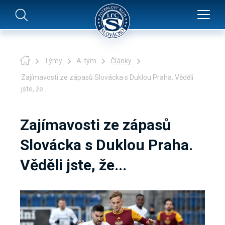
Týmy
A-tým
Články
Zajímavosti ze zápasů Slovácka s Duklou Praha. Věděli
jste, že...
Zajímavosti ze zápasů
Slovácka s Duklou Praha.
Věděli jste, že...