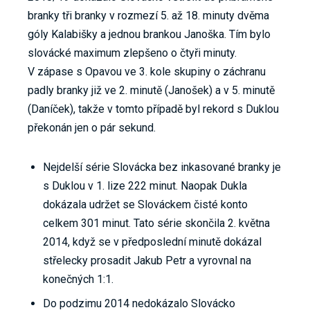
branky tři branky v rozmezí 5. až 18. minuty dvěma
góly Kalabišky a jednou brankou Janoška. Tím bylo
slovácké maximum zlepšeno o čtyři minuty.
V zápase s Opavou ve 3. kole skupiny o záchranu
padly branky již ve 2. minutě (Janošek) a v 5. minutě
(Daníček), takže v tomto případě byl rekord s Duklou
překonán jen o pár sekund.
Nejdelší série Slovácka bez inkasované branky je
s Duklou v 1. lize 222 minut. Naopak Dukla
dokázala udržet se Slováckem čisté konto
celkem 301 minut. Tato série skončila 2. května
2014, když se v předposlední minutě dokázal
střelecky prosadit Jakub Petr a vyrovnal na
konečných 1:1.
Do podzimu 2014 nedokázalo Slovácko