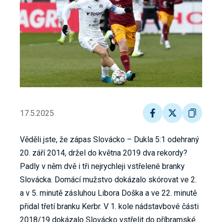
17.5.2025
Věděli jste, že zápas Slovácko – Dukla 5:1 odehraný
20. září 2014, držel do května 2019 dva rekordy?
Padly v něm dvě i tři nejrychleji vstřelené branky
Slovácka. Domácí mužstvo dokázalo skórovat ve 2.
a v 5. minutě zásluhou Libora Doška a ve 22. minutě
přidal třetí branku Kerbr. V 1. kole nádstavbové části
2018/19 dokázalo Slovácko vstřelit do příbramské