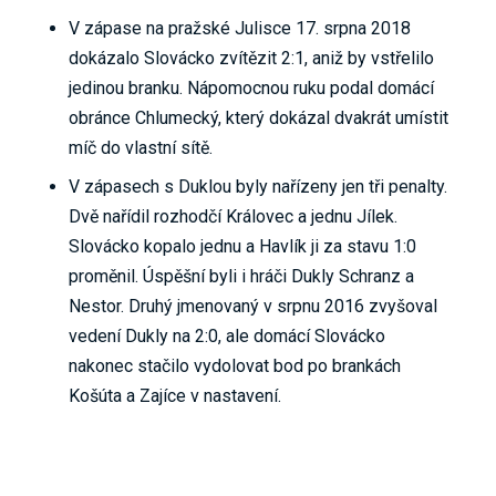
V zápase na pražské Julisce 17. srpna 2018
dokázalo Slovácko zvítězit 2:1, aniž by vstřelilo
jedinou branku. Nápomocnou ruku podal domácí
obránce Chlumecký, který dokázal dvakrát umístit
míč do vlastní sítě.
V zápasech s Duklou byly nařízeny jen tři penalty.
Dvě nařídil rozhodčí Královec a jednu Jílek.
Slovácko kopalo jednu a Havlík ji za stavu 1:0
proměnil. Úspěšní byli i hráči Dukly Schranz a
Nestor. Druhý jmenovaný v srpnu 2016 zvyšoval
vedení Dukly na 2:0, ale domácí Slovácko
nakonec stačilo vydolovat bod po brankách
Košúta a Zajíce v nastavení.