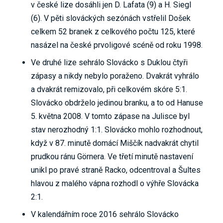
v české lize dosáhli jen D. Lafata (9) a H. Siegl
(6). V pěti slováckých sezónách vstřelil Došek
celkem 52 branek z celkového počtu 125, které
nasázel na české prvoligové scéně od roku 1998.
Ve druhé lize sehrálo Slovácko s Duklou čtyři
zápasy a nikdy nebylo poraženo. Dvakrát vyhrálo
a dvakrát remizovalo, při celkovém skóre 5:1.
Slovácko obdrželo jedinou branku, a to od Hanuse
5. května 2008. V tomto zápase na Julisce byl
stav nerozhodný 1:1. Slovácko mohlo rozhodnout,
když v 87. minutě domácí Miščík nadvakrát chytil
prudkou ránu Görnera. Ve třetí minutě nastavení
unikl po pravé straně Racko, odcentroval a Šultes
hlavou z malého vápna rozhodl o výhře Slovácka
2:1.
V kalendářním roce 2016 sehrálo Slovácko