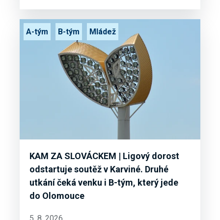
A-tým
B-tým
Mládež
KAM ZA SLOVÁCKEM | Ligový dorost
odstartuje soutěž v Karviné. Druhé
utkání čeká venku i B-tým, který jede
do Olomouce
5. 8. 2026