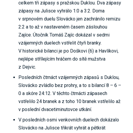
celkem tři zápasy s pražskou Duklou. Dva zápasy
zápasy na Julisce vyhrálo 1:0 a 3:2. Doma
v srpnovém duelu Slovácko jen zachránilo remizu
2:2 a to až v nastaveném časem záslouhou
Zajíce. Útočník Tomáš Zajíc dokázal v sedmi
vzájemných duelech vstřelit čtyři branky.
V historické bilanci je po Doškovi (6) a Havlíkovi,
nejlépe střílejícím hráčem do sítě mužstva
z Dejvic.
Posledních čtrnáct vzájemných zápasů s Duklou,
Slovácko zvládlo bez prohry, a to s bilancí 8 – 6 –
0 a skóre 24:12. V těchto čtrnácti zápasech
vstřelilo 24 branek a z toho 10 branek vstřelilo až
v poslední dvacetiminutovce utkání.
V posledních osmi venkovních duelech dokázalo
Slovácko na Julisce třikrát vyhrát a pětkrát