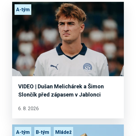
A-tým
VIDEO | Dušan Melichárek a Šimon
Slončík před zápasem v Jablonci
6. 8. 2026
A-tým
B-tým
Mládež