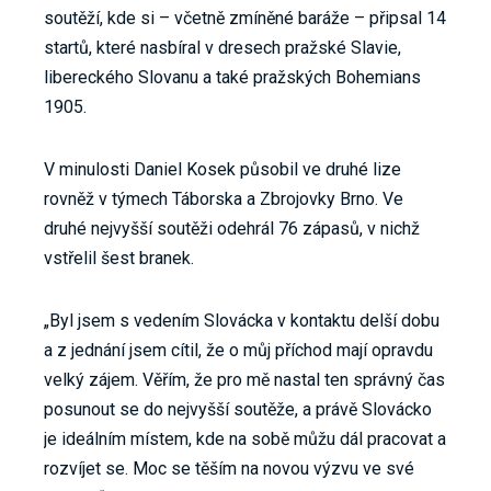
soutěží, kde si – včetně zmíněné baráže – připsal 14
startů, které nasbíral v dresech pražské Slavie,
libereckého Slovanu a také pražských Bohemians
1905.
V minulosti Daniel Kosek působil ve druhé lize
rovněž v týmech Táborska a Zbrojovky Brno. Ve
druhé nejvyšší soutěži odehrál 76 zápasů, v nichž
vstřelil šest branek.
„Byl jsem s vedením Slovácka v kontaktu delší dobu
a z jednání jsem cítil, že o můj příchod mají opravdu
velký zájem. Věřím, že pro mě nastal ten správný čas
posunout se do nejvyšší soutěže, a právě Slovácko
je ideálním místem, kde na sobě můžu dál pracovat a
rozvíjet se. Moc se těším na novou výzvu ve své