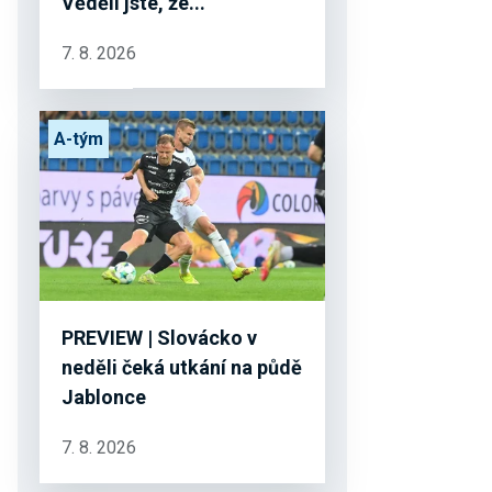
Věděli jste, že...
7. 8. 2026
A-tým
PREVIEW | Slovácko v
neděli čeká utkání na půdě
Jablonce
7. 8. 2026