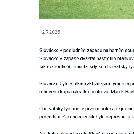
12.7.2025
Slovácko v posledním zápase na herním soust
Slovácko v zápase dvakrát nastřelilo brankov
tak rozhodla 66. minuta, kdy se chorvatský t
Slovácko bylo v utkání aktivnějším týmem a prv
rohového kopu nakrátko centroval Marek Havl
Chorvatský tým měl v prvním poločase jedinou
přečíslení. Zakončení však bylo nepřesné, a 
Na druhé straně hrozilo Slovácko po standard