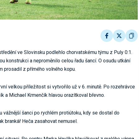
ředění ve Slovinsku podlehlo chorvatskému týmu z Puly 0:1.
ou konstrukci a neproměnilo celou řadu šancí. O osudu utkání
ým prosadil z přímého volného kopu.
ní velkou příležitost si vytvořilo už v 6. minutě. Po rozehrávce
ík a Michael Krmenčík hlavou orazítkoval břevno.
 vážnější šanci po rychlém protiútoku, kdy se dostal do
tak brankář Heča zasahovat nemusel.
ní situaci. Po centru Marka Havlíka hlavičkoval z malého vápna