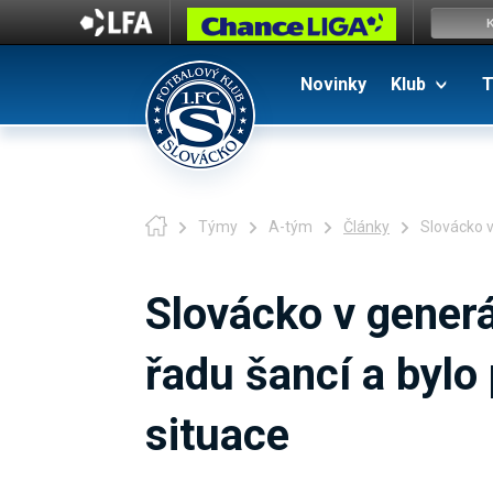
Novinky
Klub
T
Týmy
A-tým
Články
Slovácko v
Slovácko v gener
řadu šancí a bylo
situace