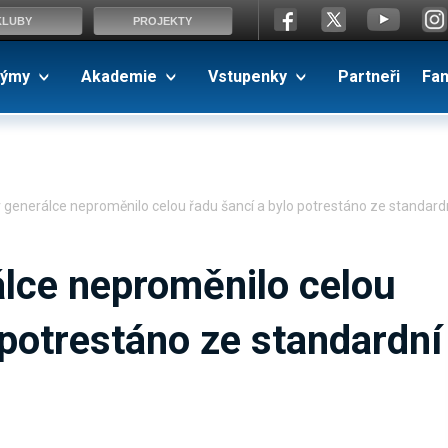
KLUBY
PROJEKTY
ýmy
Akademie
Vstupenky
Partneři
Fa
 generálce neproměnilo celou řadu šancí a bylo potrestáno ze standard
álce neproměnilo celou
 potrestáno ze standardní