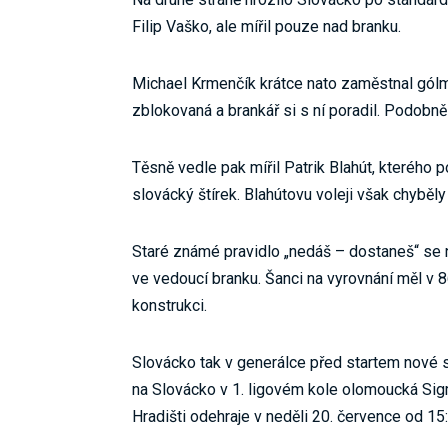
Filip Vaško, ale mířil pouze nad branku.
Michael Krmenčík krátce nato zaměstnal gólm
zblokovaná a brankář si s ní poradil. Podobně
Těsně vedle pak mířil Patrik Blahút, kterého
slovácký štírek. Blahútovu voleji však chyběly
Staré známé pravidlo „nedáš – dostaneš“ se n
ve vedoucí branku. Šanci na vyrovnání měl v 8
konstrukci.
Slovácko tak v generálce před startem nové se
na Slovácko v 1. ligovém kole olomoucká Si
Hradišti odehraje v neděli 20. července od 15