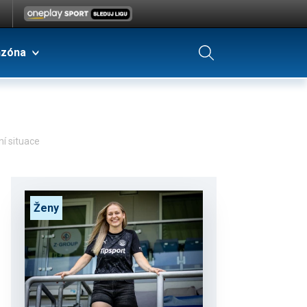
nzóna
ní situace
Ženy