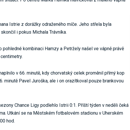
ana Istrie z dorážky odraženého míče. Jeho střela byla
 skončil i pokus Michala Trávníka.
 po pohledné kombinaci Hamzy a Petržely našel ve vápně právě
 centimetry.
aplnilo v 66. minutě, kdy chorvatský celek proměnil přímý kop
6. minutě Pavel Juroška, ale i on orazítkoval pouze brankovou
zony Chance Ligy podlehlo Istrii 0:1. Příští týden v neděli čeká
gma. Utkání se na Městském fotbalovém stadionu v Uherském
:00 hod.