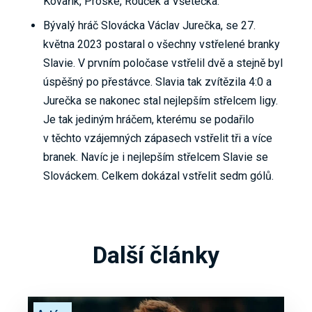
Kovařík, Proske, Rouček a Všetečka.
Bývalý hráč Slovácka Václav Jurečka, se 27.
května 2023 postaral o všechny vstřelené branky
Slavie. V prvním poločase vstřelil dvě a stejně byl
úspěšný po přestávce. Slavia tak zvítězila 4:0 a
Jurečka se nakonec stal nejlepším střelcem ligy.
Je tak jediným hráčem, kterému se podařilo
v těchto vzájemných zápasech vstřelit tři a více
branek. Navíc je i nejlepším střelcem Slavie se
Slováckem. Celkem dokázal vstřelit sedm gólů.
Další články