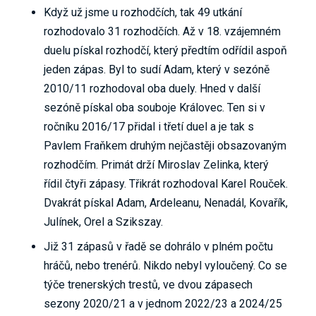
Když už jsme u rozhodčích, tak 49 utkání
rozhodovalo 31 rozhodčích. Až v 18. vzájemném
duelu pískal rozhodčí, který předtím odřídil aspoň
jeden zápas. Byl to sudí Adam, který v sezóně
2010/11 rozhodoval oba duely. Hned v další
sezóně pískal oba souboje Královec. Ten si v
ročníku 2016/17 přidal i třetí duel a je tak s
Pavlem Fraňkem druhým nejčastěji obsazovaným
rozhodčím. Primát drží Miroslav Zelinka, který
řídil čtyři zápasy. Třikrát rozhodoval Karel Rouček.
Dvakrát pískal Adam, Ardeleanu, Nenadál, Kovařík,
Julínek, Orel a Szikszay.
Již 31 zápasů v řadě se dohrálo v plném počtu
hráčů, nebo trenérů. Nikdo nebyl vyloučený. Co se
týče trenerských trestů, ve dvou zápasech
sezony 2020/21 a v jednom 2022/23 a 2024/25