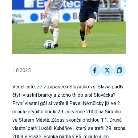
1.8.2025
Věděli jste, že v zápasech Slovácko vs. Slavia padly
čtyři vlastní branky a z toho tři do sítě Slovácka?
První vlastní gól si vstřelil Pavel Němčický již ve 2.
minutě prvního duelu 29. července 2000 na Širůchu
ve Starém Městě. Zápas skončil plichtou 1:1. Druhá
vlastní patří Lukáši Kubáňovi, který se trefil 29. srpna
2009 v Praze. Branka padla v 85. minutě a jen