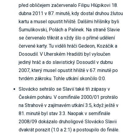
před obličejem začervenalo Filipu Hlúpikovi 18.
dubna 2011 v 87. minutě, kdy dostal druhou žlutou
kartu a musel opustit hřiště. Dalšími hříšníky byli
Šumulikovski, Polách a Palinek. Na straně Slavie
se červenalo třikrát a vždy šlo o přímé udělení
červené karty. Tu viděli hráči Gedeon, Kozáčik a
Dosoudil. V Uherském Hradišti byl vyloučen
jediný hráč a do slavistický Dosoudil v dubnu
2007, který musel opustit hřiště v 67. minutě po
tvrdém zákroku. Tohle utkání skončilo 0:0.
Slovácko sehrálo se Slavií také tři zápasy v
Českém poháru. V osmifinále 2000/01 prohrálo
na Strahově v zajímavém utkání 3:5, když ještě v
81. minutě byl stav 3:3. Naopak v semifinále
2008/09 dokázalo druholigové Slovácko Slavii
dvakrát porazit (1:0 a 2:1) a postoupilo do finále.