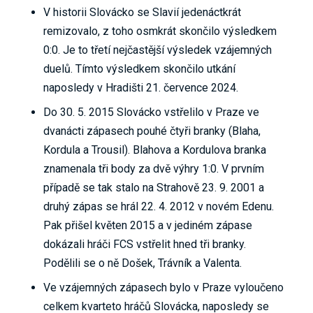
V historii Slovácko se Slavií jedenáctkrát
remizovalo, z toho osmkrát skončilo výsledkem
0:0. Je to třetí nejčastější výsledek vzájemných
duelů. Tímto výsledkem skončilo utkání
naposledy v Hradišti 21. července 2024.
Do 30. 5. 2015 Slovácko vstřelilo v Praze ve
dvanácti zápasech pouhé čtyři branky (Blaha,
Kordula a Trousil). Blahova a Kordulova branka
znamenala tři body za dvě výhry 1:0. V prvním
případě se tak stalo na Strahově 23. 9. 2001 a
druhý zápas se hrál 22. 4. 2012 v novém Edenu.
Pak přišel květen 2015 a v jediném zápase
dokázali hráči FCS vstřelit hned tři branky.
Podělili se o ně Došek, Trávník a Valenta.
Ve vzájemných zápasech bylo v Praze vyloučeno
celkem kvarteto hráčů Slovácka, naposledy se