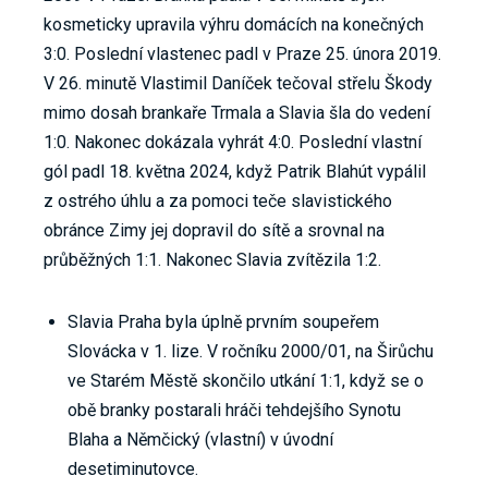
kosmeticky upravila výhru domácích na konečných
3:0. Poslední vlastenec padl v Praze 25. února 2019.
V 26. minutě Vlastimil Daníček tečoval střelu Škody
mimo dosah brankaře Trmala a Slavia šla do vedení
1:0. Nakonec dokázala vyhrát 4:0. Poslední vlastní
gól padl 18. května 2024, když Patrik Blahút vypálil
z ostrého úhlu a za pomoci teče slavistického
obránce Zimy jej dopravil do sítě a srovnal na
průběžných 1:1. Nakonec Slavia zvítězila 1:2.
Slavia Praha byla úplně prvním soupeřem
Slovácka v 1. lize. V ročníku 2000/01, na Širůchu
ve Starém Městě skončilo utkání 1:1, když se o
obě branky postarali hráči tehdejšího Synotu
Blaha a Němčický (vlastní) v úvodní
desetiminutovce.