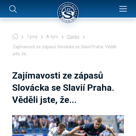
Týmy
A-tým
Články
Zajímavosti ze zápasů Slovácka se Slavií Praha. Věděli
jste, že...
Zajímavosti ze zápasů
Slovácka se Slavií Praha.
Věděli jste, že...