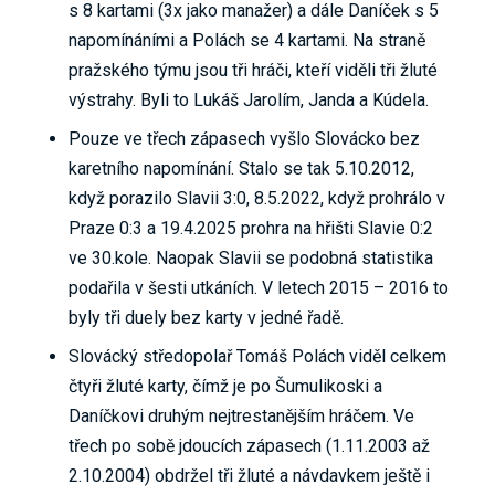
s 8 kartami (3x jako manažer) a dále Daníček s 5
napomínáními a Polách se 4 kartami. Na straně
pražského týmu jsou tři hráči, kteří viděli tři žluté
výstrahy. Byli to Lukáš Jarolím, Janda a Kúdela.
Pouze ve třech zápasech vyšlo Slovácko bez
karetního napomínání. Stalo se tak 5.10.2012,
když porazilo Slavii 3:0, 8.5.2022, když prohrálo v
Praze 0:3 a 19.4.2025 prohra na hřišti Slavie 0:2
ve 30.kole. Naopak Slavii se podobná statistika
podařila v šesti utkáních. V letech 2015 – 2016 to
byly tři duely bez karty v jedné řadě.
Slovácký středopolař Tomáš Polách viděl celkem
čtyři žluté karty, čímž je po Šumulikoski a
Daníčkovi druhým nejtrestanějším hráčem. Ve
třech po sobě jdoucích zápasech (1.11.2003 až
2.10.2004) obdržel tři žluté a návdavkem ještě i