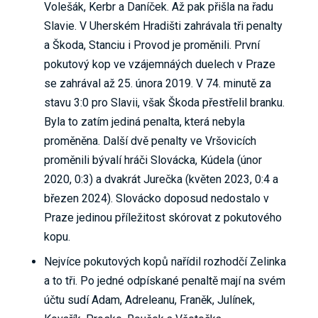
Volešák, Kerbr a Daníček. Až pak přišla na řadu
Slavie. V Uherském Hradišti zahrávala tři penalty
a Škoda, Stanciu i Provod je proměnili. První
pokutový kop ve vzájemnáých duelech v Praze
se zahrával až 25. února 2019. V 74. minutě za
stavu 3:0 pro Slavii, však Škoda přestřelil branku.
Byla to zatím jediná penalta, která nebyla
proměněna. Další dvě penalty ve Vršovicích
proměnili bývalí hráči Slovácka, Kúdela (únor
2020, 0:3) a dvakrát Jurečka (květen 2023, 0:4 a
březen 2024). Slovácko doposud nedostalo v
Praze jedinou příležitost skórovat z pokutového
kopu.
Nejvíce pokutových kopů nařídil rozhodčí Zelinka
a to tři. Po jedné odpískané penaltě mají na svém
účtu sudí Adam, Adreleanu, Franěk, Julínek,