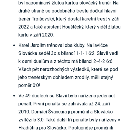
byl napomínaný žlutou kartou slovácký trenér. Na
druhé straně se podobného trestu dočkal hlavní
trenér Trpišovský, který dostal karetní trest v září
2022 a také asistent Houštěcký, který viděl žlutou
kartu v září 2020.
Karel Jarolím trénoval oba kluby. Na lavičce
Slovácka seděl 3x s bilancí 1-1-1 6:2. Slavii vedl
k osmi duelům a z těchto má bilanci 2-4-2 6:6.
Všech pět nerozhodných výsledků, které se pod
jeho trenérským dohledem zrodily, měli stejný
poměr 0:0!
Ve 49 duelech se Slavií bylo nařízeno jedenáct
penalt. První penalta se zahrávala až 24. září
2010. Domácí Švancara ji proměnil a Slovácko
zvítězilo 3:0. Také další tři penalty byly nařízeny v
Hradišti a pro Slovácko. Postupně je proměnili