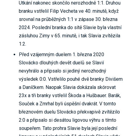
Utkání nakonec skončilo nerozhodně 1:1. Druhou
branku vstřelil Filip Vecheta ve 40. minutě, když
srovnal na průběžných 1:1 v zápase 30. března
2024. Poslední branka do sítě Slavie byla vlastní
zásluhou Zimy v 65. minutě, i tak Slavia zvítězila
1:2.
Před vzájemným duelem 1. března 2020
Slovácko dlouhých devět duelů se Slavií
nevyhrálo a připsalo si jediný nerozhodný
výsledek 0:0. Vstřelilo pouhé dvě branky Divišem
a Daníčkem. Naopak Slavia dokázala skórovat
23x a tři branky vstřelil Škoda a Hušbauer. Barák,
Souček a Zmrhal byli úspěšní dvakrát. V tomto
březnovém duelu Slovácko překvapivě zvítězilo
2:0 a připsalo si desátou ligovou výhru s tímto
soupeřem. Tato prohra Slavie byla její poslední