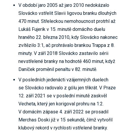
V období jaro 2005 až jaro 2010 nedokázalo
Slovácko vstřelit Slavii ligovou branku dlouhých
470 minut. Střeleckou nemohoucnost protrhl až
Lukáš Fujerik v 15. minutě domácího duelu
hraného 22. března 2010, kdy Slovácko nakonec
zvítězilo 3:1, ač prohrávalo brankou Trappa z 8.
minuty. V září 2018 Slovácko zastavilo sérii
nevstřelené branky na hodnotě 460 minut, když
Daníček proměnil penaltu v 82. minutě.
V posledních jedenácti vzájemných duelech
se Slovácko radovalo z gólu jen třikrát. V Praze
12. září 2021 se v poslední minutě zaskvěl
Vecheta, který jen korigoval prohru na 1:2.
V domácím zápase 4. září 2022 se prosadil
Merchas Doski již v 15 sekundě, čímž vytvořil
klubový rekord v rychlosti vstřelené branky.