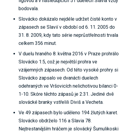
ligovou a v následujících 51 duelech Slavia vždy
bodovala.
Slovácko dokázalo nejdéle udržet čisté konto v
zápasech se Slavií v období od 6. 11. 2005 do
31. 8. 2009, kdy tato série neprůstřelnosti trvala
celkem 356 minut.
V duelu hraného 8. května 2016 v Praze prohrálo
Slovácko 1:5, což je největší prohra ve
vzájemných zápasech. Od této vysoké prohry si
Slovácko zapsalo ve dvanácti duelech
odehraných ve Vršovicích nelichotivou bilanci 0-
1-10. Skóre těchto zápasů je 2:31. Jediné dvě
slovácké branky vstřelili Diviš a Vecheta.
Ve 49 zápasech bylo uděleno 194 žlutých karet.
Slovácko obdrželo 116 a Slavia 78.
Nejtrestanějším hráčem je slovácký Šumulikoski