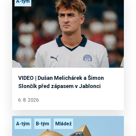
A-tým
VIDEO | Dušan Melichárek a Šimon
Slončík před zápasem v Jablonci
6. 8. 2026
A-tým
B-tým
Mládež