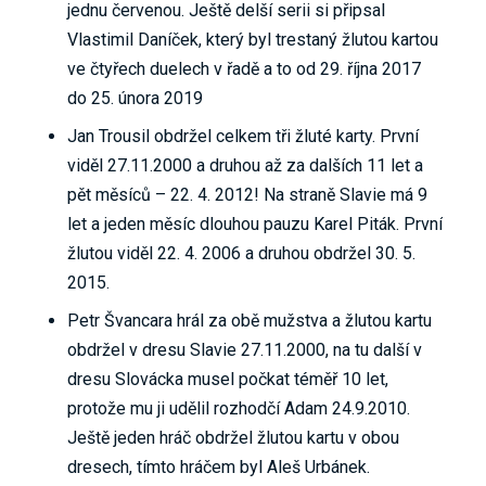
jednu červenou. Ještě delší serii si připsal
Vlastimil Daníček, který byl trestaný žlutou kartou
ve čtyřech duelech v řadě a to od 29. října 2017
do 25. února 2019
Jan Trousil obdržel celkem tři žluté karty. První
viděl 27.11.2000 a druhou až za dalších 11 let a
pět měsíců – 22. 4. 2012! Na straně Slavie má 9
let a jeden měsíc dlouhou pauzu Karel Piták. První
žlutou viděl 22. 4. 2006 a druhou obdržel 30. 5.
2015.
Petr Švancara hrál za obě mužstva a žlutou kartu
obdržel v dresu Slavie 27.11.2000, na tu další v
dresu Slovácka musel počkat téměř 10 let,
protože mu ji udělil rozhodčí Adam 24.9.2010.
Ještě jeden hráč obdržel žlutou kartu v obou
dresech, tímto hráčem byl Aleš Urbánek.