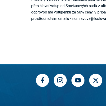
přes hlavní vstup od Smetanových sadů z ul
doprovod má vstupenku za 50% ceny. V případ
prostřednictvím emailu - nemravova@fcslova