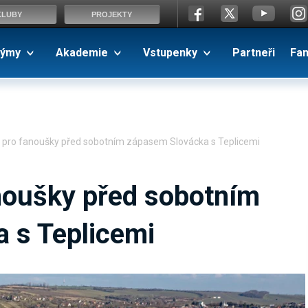
KLUBY
PROJEKTY
ýmy
Akademie
Vstupenky
Partneři
Fa
 pro fanoušky před sobotním zápasem Slovácka s Teplicemi
noušky před sobotním
 s Teplicemi