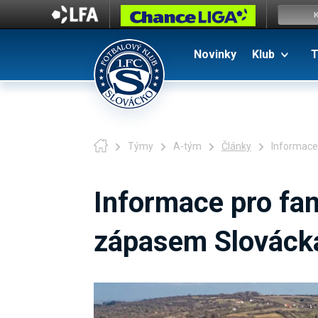
Novinky
Klub
T
Týmy
A-tým
Články
Informace
Informace pro fa
zápasem Slovácka