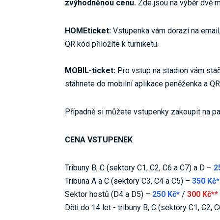
zvýhodněnou cenu.
Zde jsou na výběr dvě m
HOMEticket:
Vstupenka vám dorazí na email,
QR kód přiložíte k turniketu.
MOBIL-ticket:
Pro vstup na stadion vám stač
stáhnete do mobilní aplikace peněženka a QR k
Případně si můžete vstupenky zakoupit na p
CENA VSTUPENEK
Tribuny B, C (sektory C1, C2, C6 a C7) a D –
2
Tribuna A a C (sektory C3, C4 a C5) –
350 Kč*
Sektor hostů (D4 a D5) –
250 Kč*
/
300 Kč**
Děti do 14 let - tribuny B, C (sektory C1, C2, 