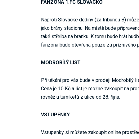
FANZONA 1.FC SLOVÁCKO
Naproti Slovácké dědiny (za tribunou B) můžet
jako brány stadionu. Na místě bude připraveno
také střelba na branku. K tomu bude hrát hudb
fanzona bude otevřena pouze za příznivého p
MODROBÍLÝ LIST
Při utkání pro vás bude v prodeji Modrobílý 
Cena je 10 Kč a list je možné zakoupit na pr
rovněž u turniketů z ulice od 28. října.
VSTUPENKY
Vstupenky si můžete zakoupit online prostř