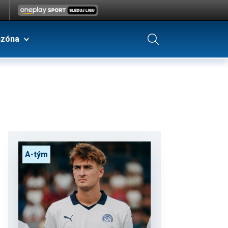
nzóna
A-tým