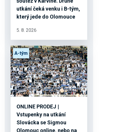
soutěž v Karviné. Druhé
utkání čeká venku i B-tým,
který jede do Olomouce
5. 8. 2026
A-tým
ONLINE PRODEJ |
Vstupenky na utkání
Slovácka se Sigmou
Olomouc online, nebo na