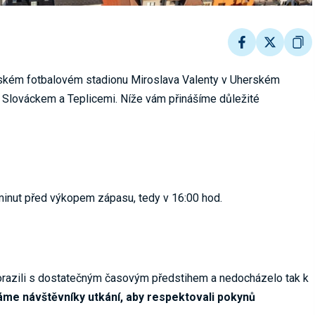
tském fotbalovém stadionu Miroslava Valenty v Uherském
zi Slováckem a Teplicemi. Níže vám přinášíme důležité
minut před výkopem zápasu, tedy v 16:00 hod.
orazili s dostatečným časovým předstihem a nedocházelo tak k
me návštěvníky utkání, aby respektovali pokynů