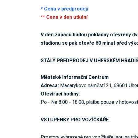
* Cena v předprodeji
** Cena v den utkání
V den zápasu budou pokladny otevřeny dvě
stadionu se pak otevře 60 minut před výk
STÁLÝ PŘEDPRODEJ V UHERSKÉM HRADI
Městské Informační Centrum
Adresa:
Masarykovo náměstí 21, 68601 Uher
Otevírací hodiny:
Po - Ne 8:00 - 18:00, platba pouze v hotovost
VSTUPENKY PRO VOZÍČKÁŘE
Prostory vyhrazené pro vozíčkáře jsou na trib