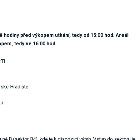
 hodiny před výkopem utkání, tedy od 15:00 hod. Areál
opem, tedy ve 16:00 hod.
ŠTI
ské Hradiště
i!
uně B (sektor B4), kde je k dispozici výtah. Vstup do sektoru je