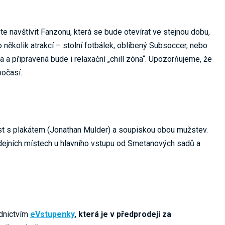
e navštívit Fanzonu, která se bude otevírat ve stejnou dobu,
 několik atrakcí – stolní fotbálek, oblíbený Subsoccer, nebo
a a připravená bude i relaxační „chill zóna“. Upozorňujeme, že
očasí.
list s plakátem (Jonathan Mulder) a soupiskou obou mužstev.
odejních místech u hlavního vstupu od Smetanových sadů a
ednictvím
eVstupenky
,
která je v předprodeji za