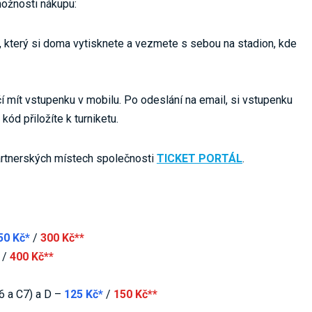
ožnosti nákupu:
 který si doma vytisknete a vezmete s sebou na stadion, kde
í mít vstupenku v mobilu. Po odeslání na email, si vstupenku
ód přiložíte k turniketu.
artnerských místech společnosti
TICKET PORTÁL
.
50 Kč*
/
300 Kč**
/
400 Kč**
C6 a C7) a D –
125 Kč*
/
150 Kč**