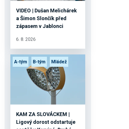
VIDEO | Dušan Melichárek
a Šimon Slončík před
zápasem v Jablonci
6. 8. 2026
A-tým
B-tým
Mládež
KAM ZA SLOVÁCKEM |
Ligový dorost odstartuje