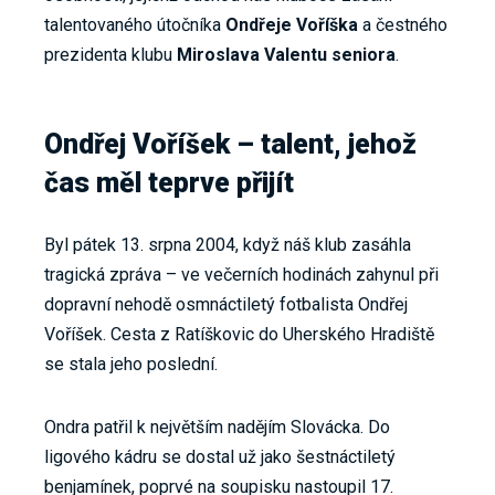
talentovaného útočníka
Ondřeje Voříška
a čestného
prezidenta klubu
Miroslava Valentu seniora
.
Ondřej Voříšek – talent, jehož
čas měl teprve přijít
Byl pátek 13. srpna 2004, když náš klub zasáhla
tragická zpráva – ve večerních hodinách zahynul při
dopravní nehodě osmnáctiletý fotbalista Ondřej
Voříšek. Cesta z Ratíškovic do Uherského Hradiště
se stala jeho poslední.
Ondra patřil k největším nadějím Slovácka. Do
ligového kádru se dostal už jako šestnáctiletý
benjamínek, poprvé na soupisku nastoupil 17.