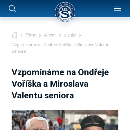
Týmy
A-tým
Články
Vzpomínáme na Ondřeje Voříška a Miroslava Valentu
seniora
Vzpomínáme na Ondřeje
Voříška a Miroslava
Valentu seniora