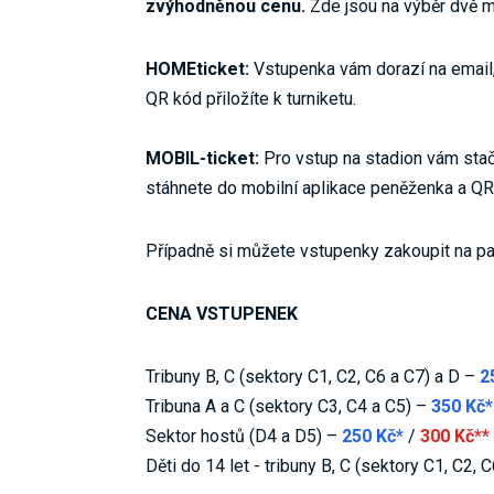
zvýhodněnou cenu.
Zde jsou na výběr dvě m
HOMEticket:
Vstupenka vám dorazí na email,
QR kód přiložíte k turniketu.
MOBIL-ticket:
Pro vstup na stadion vám stač
stáhnete do mobilní aplikace peněženka a QR k
Případně si můžete vstupenky zakoupit na p
CENA VSTUPENEK
Tribuny B, C (sektory C1, C2, C6 a C7) a D –
2
Tribuna A a C (sektory C3, C4 a C5) –
350 Kč*
Sektor hostů (D4 a D5) –
250 Kč*
/
300 Kč**
Děti do 14 let - tribuny B, C (sektory C1, C2, 