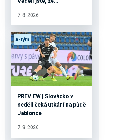
Věděli jste, že...
7. 8. 2026
A-tým
PREVIEW | Slovácko v
neděli čeká utkání na půdě
Jablonce
7. 8. 2026