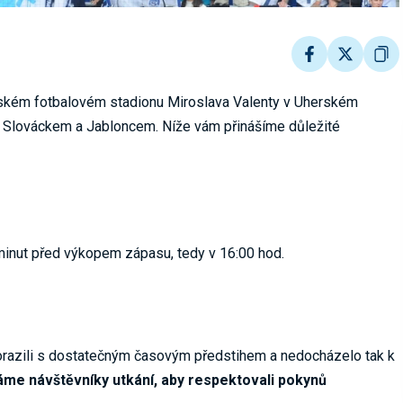
tském fotbalovém stadionu Miroslava Valenty v Uherském
zi Slováckem a Jabloncem. Níže vám přinášíme důležité
minut před výkopem zápasu, tedy v 16:00 hod.
orazili s dostatečným časovým předstihem a nedocházelo tak k
me návštěvníky utkání, aby respektovali pokynů