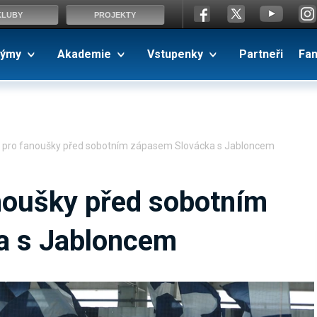
KLUBY
PROJEKTY
ýmy
Akademie
Vstupenky
Partneři
Fa
 pro fanoušky před sobotním zápasem Slovácka s Jabloncem
noušky před sobotním
a s Jabloncem