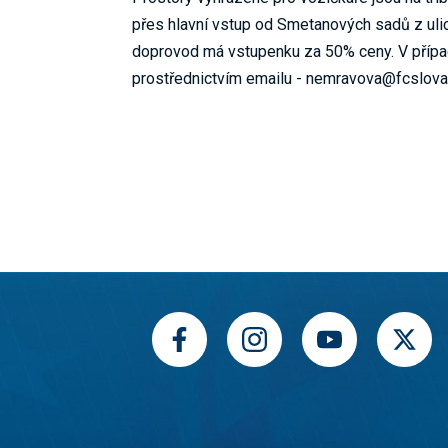
přes hlavní vstup od Smetanových sadů z ul
doprovod má vstupenku za 50% ceny. V případ
prostřednictvím emailu - nemravova@fcslova