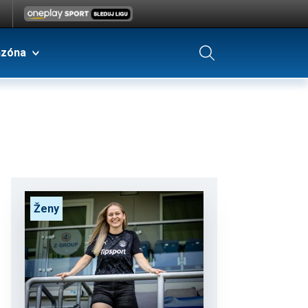
nzóna
Ženy