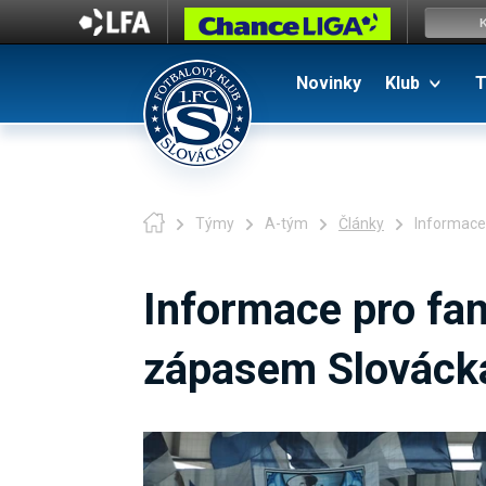
Novinky
Klub
T
Týmy
A-tým
Články
Informace
Informace pro fa
zápasem Slováck