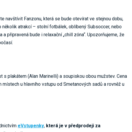
e navštívit Fanzonu, která se bude otevírat ve stejnou dobu,
 několik atrakcí – stolní fotbálek, oblíbený Subsoccer, nebo
a a připravená bude i relaxační „chill zóna“. Upozorňujeme, že
očasí.
ist s plakátem (Alan Marinelli) a soupiskou obou mužstev. Cena
ích místech u hlavního vstupu od Smetanových sadů a rovněž u
ednictvím
eVstupenky
,
která je v předprodeji za