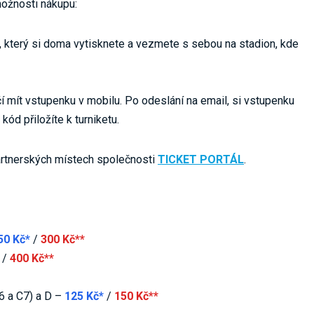
ožnosti nákupu:
 který si doma vytisknete a vezmete s sebou na stadion, kde
í mít vstupenku v mobilu. Po odeslání na email, si vstupenku
ód přiložíte k turniketu.
artnerských místech společnosti
TICKET PORTÁL
.
50 Kč*
/
300 Kč**
/
400 Kč**
C6 a C7) a D –
125 Kč*
/
150 Kč**