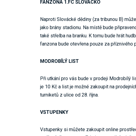
FANZONA 1.FC SLOVÁCKO
Naproti Slovácké dědiny (za tribunou B) můžet
jako brány stadionu. Na místě bude připraveno
také střelba na branku. K tomu bude hrát hudb
fanzona bude otevřena pouze za příznivého p
MODROBÍLÝ LIST
Při utkání pro vás bude v prodeji Modrobílý l
je 10 Kč a list je možné zakoupit na prodejn
turniketů z ulice od 28. října.
VSTUPENKY
Vstupenky si můžete zakoupit online prostř