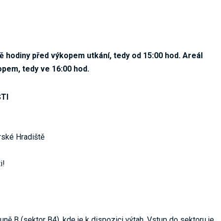
 hodiny před výkopem utkání, tedy od 15:00 hod. Areál
opem, tedy ve 16:00 hod.
ŠTI
ské Hradiště
i!
uně B (sektor B4), kde je k dispozici výtah. Vstup do sektoru je