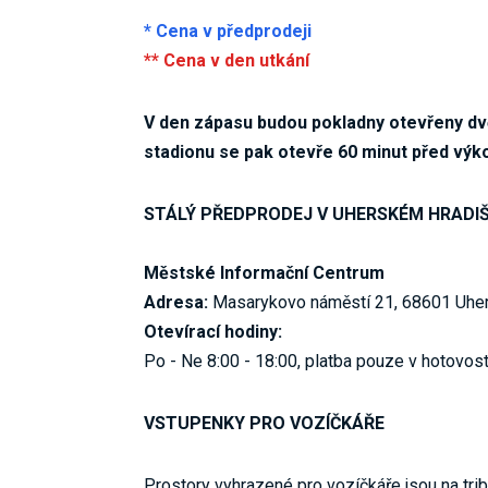
* Cena v předprodeji
** Cena v den utkání
V den zápasu budou pokladny otevřeny dvě
stadionu se pak otevře 60 minut před výk
STÁLÝ PŘEDPRODEJ V UHERSKÉM HRADI
Městské Informační Centrum
Adresa:
Masarykovo náměstí 21, 68601 Uher
Otevírací hodiny:
Po - Ne 8:00 - 18:00, platba pouze v hotovost
VSTUPENKY PRO VOZÍČKÁŘE
Prostory vyhrazené pro vozíčkáře jsou na trib