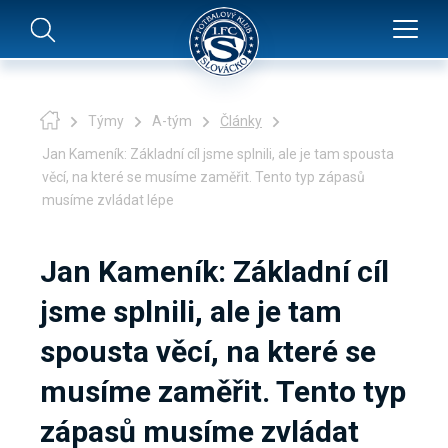
Týmy
A-tým
Články
Jan Kameník: Základní cíl jsme splnili, ale je tam spousta
věcí, na které se musíme zaměřit. Tento typ zápasů
musíme zvládat lépe
Jan Kameník: Základní cíl
jsme splnili, ale je tam
spousta věcí, na které se
musíme zaměřit. Tento typ
zápasů musíme zvládat