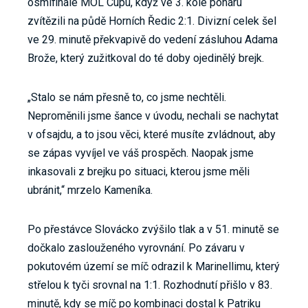
osmifinále MOL Cupu, když ve 3. kole poháru
zvítězili na půdě Horních Ředic 2:1. Divizní celek šel
ve 29. minutě překvapivě do vedení zásluhou Adama
Brože, který zužitkoval do té doby ojedinělý brejk.
„Stalo se nám přesně to, co jsme nechtěli.
Neproměnili jsme šance v úvodu, nechali se nachytat
v ofsajdu, a to jsou věci, které musíte zvládnout, aby
se zápas vyvíjel ve váš prospěch. Naopak jsme
inkasovali z brejku po situaci, kterou jsme měli
ubránit,“ mrzelo Kameníka.
Po přestávce Slovácko zvýšilo tlak a v 51. minutě se
dočkalo zaslouženého vyrovnání. Po závaru v
pokutovém území se míč odrazil k Marinellimu, který
střelou k tyči srovnal na 1:1. Rozhodnutí přišlo v 83.
minutě, kdy se míč po kombinaci dostal k Patriku