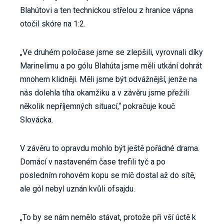
Blahútovi a ten technickou střelou z hranice vápna
otočil skóre na 1:2.
„Ve druhém poločase jsme se zlepšili, vyrovnali díky
Marinelimu a po gólu Blahúta jsme měli utkání dohrát
mnohem klidněji. Měli jsme být odvážnější, jenže na
nás dolehla tíha okamžiku a v závěru jsme přežili
několik nepříjemných situací,“ pokračuje kouč
Slovácka.
V závěru to opravdu mohlo být ještě pořádné drama.
Domácí v nastaveném čase trefili tyč a po
posledním rohovém kopu se míč dostal až do sítě,
ale gól nebyl uznán kvůli ofsajdu.
„To by se nám nemělo stávat, protože při vší úctě k