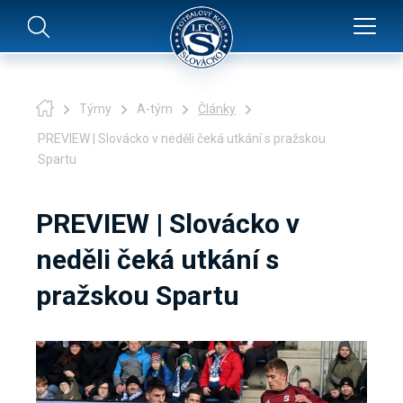
Týmy
A-tým
Články
PREVIEW | Slovácko v neděli čeká utkání s pražskou
Spartu
PREVIEW | Slovácko v
neděli čeká utkání s
pražskou Spartu