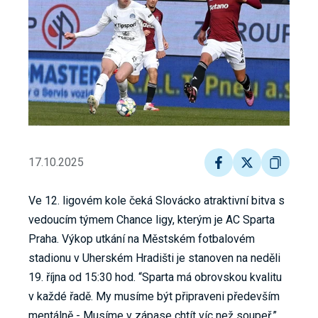
17.10.2025
Ve 12. ligovém kole čeká Slovácko atraktivní bitva s
vedoucím týmem Chance ligy, kterým je AC Sparta
Praha. Výkop utkání na Městském fotbalovém
stadionu v Uherském Hradišti je stanoven na neděli
19. října od 15:30 hod. “Sparta má obrovskou kvalitu
v každé řadě. My musíme být připraveni především
mentálně - Musíme v zápase chtít víc než soupeř,”