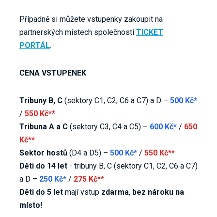
Případně si můžete vstupenky zakoupit na
partnerských místech společnosti
TICKET
PORTÁL
.
CENA VSTUPENEK
Tribuny B, C
(sektory C1, C2, C6 a C7) a D –
500 Kč*
/
550 Kč**
Tribuna A a C
(sektory C3, C4 a C5) –
600 Kč*
/
650
Kč**
Sektor hostů
(D4 a D5) –
500 Kč*
/
550 Kč**
Děti do 14 let
- tribuny B, C (sektory C1, C2, C6 a C7)
a D –
250 Kč*
/
275 Kč**
Děti do 5 let
mají vstup
zdarma
,
bez nároku na
místo!