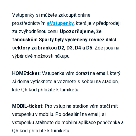
Vstupenky si můžete zakoupit online
prostřednictvím
eVstupenky
, která je v předprodeji
za zvýhodněnou cenu.
Upozorňujeme, že
fanouškům Sparty byly vyčleněny rovněž další
sektory za brankou D2, D3, D4 a D5.
Zde jsou na
výběr dvě možnosti nákupu:
HOMEticket:
Vstupenka vám dorazí na email, který
si doma vytisknete a vezmete s sebou na stadion,
kde QR kód přiložíte k turniketu.
MOBIL-ticket:
Pro vstup na stadion vám stačí mít
vstupenku v mobilu. Po odeslání na email, si
vstupenku stáhnete do mobilní aplikace peněženka a
QR kód přiložíte k turniketu.