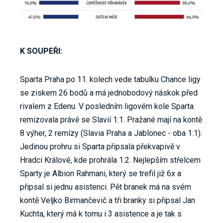
K SOUPEŘI:
Sparta Praha po 11. kolech vede tabulku Chance ligy
se ziskem 26 bodů a má jednobodový náskok před
rivalem z Edenu. V posledním ligovém kole Sparta
remizovala právě se Slavií 1:1. Pražané mají na kontě
8 výher, 2 remízy (Slavia Praha a Jablonec - oba 1:1).
Jedinou prohru si Sparta připsala překvapivě v
Hradci Králové, kde prohrála 1:2. Nejlepším střelcem
Sparty je Albion Rahmani, který se trefil již 6x a
připsal si jednu asistenci. Pět branek má na svém
kontě Veljko Birmančevič a tři branky si připsal Jan
Kuchta, který má k tomu i 3 asistence a je tak s