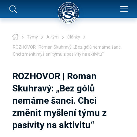
Týmy
A-tým
Články
ROZHOVOR | Roman Skuhravý: „Bez gólů nemáme šanci.
Chci změnit myšlení týmu z pasivity na aktivitu“
ROZHOVOR | Roman
Skuhravý: „Bez gólů
nemáme šanci. Chci
změnit myšlení týmu z
pasivity na aktivitu“