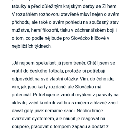
tabulky a před důležitým krajským derby se Zlínem.
V rozsáhlém rozhovoru otevřeně mluví nejen o svém
příchodu, ale také o svém pohledu na současný stav
mužstva, herní filozofii, tlaku v záchranářském boji i
o tom, co podle něj bude pro Slovácko klíčové v
nejbližších týdnech.
„Já nejsem spekulant, já jsem trenér. Chtěl jsem se
vrátit do českého fotbalu, protože si potřebuji
odpovědět na své vlastní otázky. Vím, do čeho jdu,
vím, jak jsou karty rozdané, ale Slovácko má
potenciál. Potřebujeme změnit myšlení z pasivity na
aktivitu, začít kontrolovat hru s míčem a hlavně začít
dávat góly, jinak nemáme šanci. Nechci hráče
svazovat systémem, ale naučit je reagovat na
soupeře, pracovat s tempem zápasu a dostat z