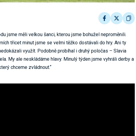
du jsme měli velkou šanci, kterou jsme bohužel neproměnili.
ních třicet minut jsme se velmi těžko dostávali do hry. Ani ty
 nedokázali využít. Podobně probíhal i druhý poločas – Slavia
řela. My ale neskládáme hlavy. Minulý týden jsme vyhráli derby a
který chceme zvládnout.“