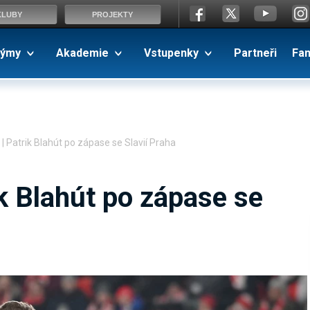
KLUBY
PROJEKTY
ýmy
Akademie
Vstupenky
Partneři
Fa
 Patrik Blahút po zápase se Slavií Praha
k Blahút po zápase se