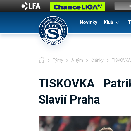
Novinky
Klub
T
Týmy
A-tým
Články
TISKOVKA |
TISKOVKA | Patri
Slavií Praha