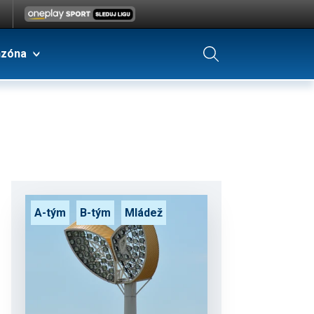
nzóna
A-tým
B-tým
Mládež