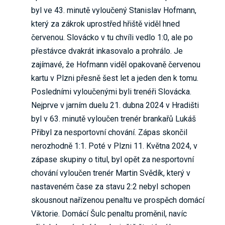
byl ve 43. minutě vyloučený Stanislav Hofmann,
který za zákrok uprostřed hřiště viděl hned
červenou. Slovácko v tu chvíli vedlo 1:0, ale po
přestávce dvakrát inkasovalo a prohrálo. Je
zajímavé, že Hofmann viděl opakovaně červenou
kartu v Plzni přesně šest let a jeden den k tomu.
Posledními vyloučenými byli trenéři Slovácka.
Nejprve v jarním duelu 21. dubna 2024 v Hradišti
byl v 63. minutě vyloučen trenér brankařů Lukáš
Přibyl za nesportovní chování. Zápas skončil
nerozhodně 1:1. Poté v Plzni 11. Května 2024, v
zápase skupiny o titul, byl opět za nesportovní
chování vyloučen trenér Martin Svědík, který v
nastaveném čase za stavu 2:2 nebyl schopen
skousnout nařízenou penaltu ve prospěch domácí
Viktorie. Domácí Šulc penaltu proměnil, navíc