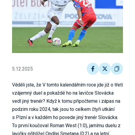
5.12.2025
Věděli jste, že V tomto kalendářním roce jde již o třetí
vzájemný duel a pokaždé ho na lavičce Slovácka
vedl jiný trenér? Když k tomu připočteme i zápas na
podzim roku 2024, tak jsou to celkem čtyři utkání
s Plzní a v každém ho povede jiný trenér Slovácka.
To první koučoval Roman West (1:0), jarnímu duelu z
lavičky přihlížel Ondřej Smetana (0:2) a na letní