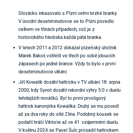
Slovácko inkasovalo s Plzní velmi brzké branky.
V úvodní desetiminutovce se to Plzni povedlo
celkem ve třinácti případech, což je z
historického hlediska každá pátá branka.
V letech 2011 a 2012 dokázal plzeňský útočník
Marek Bakoš vstřelit ve třech po sobě jdoucích
zápasech po jedné brance. Vždy to bylo v první
desetiminutovce utkání.
Jiří Kowalík dosáhl hattricku v TV utkání 18. srpna
2000, kdy Synot dosáhl rekordní výhry 5:0 v duelu
tehdejších nováčků. Byl to první prvoligový
hattrick kanonýrka Kowalíka. Druhý se mu povedl
až za dva roky do sítě Zlína. Podobný kousek se
podařil hráči Viktorie až ve 41. vzájemném duelu.
V květnu 2024 se Pavel Šulc prosadil hattrickem