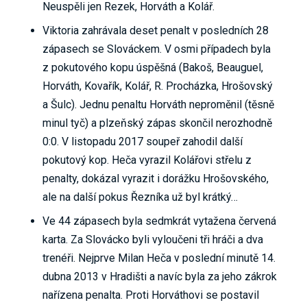
Neuspěli jen Rezek, Horváth a Kolář.
Viktoria zahrávala deset penalt v posledních 28
zápasech se Slováckem. V osmi případech byla
z pokutového kopu úspěšná (Bakoš, Beauguel,
Horváth, Kovařík, Kolář, R. Procházka, Hrošovský
a Šulc). Jednu penaltu Horváth neproměnil (těsně
minul tyč) a plzeňský zápas skončil nerozhodně
0:0. V listopadu 2017 soupeř zahodil další
pokutový kop. Heča vyrazil Kolářovi střelu z
penalty, dokázal vyrazit i dorážku Hrošovského,
ale na další pokus Řezníka už byl krátký…
Ve 44 zápasech byla sedmkrát vytažena červená
karta. Za Slovácko byli vyloučeni tři hráči a dva
trenéři. Nejprve Milan Heča v poslední minutě 14.
dubna 2013 v Hradišti a navíc byla za jeho zákrok
nařízena penalta. Proti Horváthovi se postavil