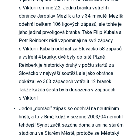
s Viktorií smírně 2:2. Jednu branku vstřelil i
obránce Jaroslav Mezlík a to v 34. minutě. Mezlík
odehrál celkem 106 ligových zápasů, ale tohle je
jeho jediná prvoligová branka. Také Filip Kubala a
Petr Reinberk rádi vzpomínají na své zápasy
s Viktorií. Kubala odehrál za Slovácko 58 zápasů
a vstřelil 4 branky, dvě byly do sítě Plzně.
Reinberk je historicky druhý v počtu startů za
Slovácko v nejvyšší soutěži, ale jako obránce
dokázal ve 363 zápasech vstřelit 12 branek.
Takže každá šestá byla dosažena v zápasech
s Viktorií.
Jeden „domácí“ zápas se odehrál na neutrálním
hřišti, a to v Brně, když v sezóně 2003/04 nemohl
tehdejší Synot začít sezónu doma a ani na starém
stadionu ve Starém Městě, protože se Městský