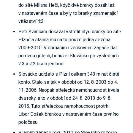
do sítě Milana Heči, když dvě branky dosáhl až
v nastaveném čase a byly to branky znamenající
vítězství 4:2.
Petr Švancara dokázal vstřelit čtyři branky do sítě
Plzně a stačila mu na to pouze jedna sezóna
2009-2010. V domácím i venkovním zápase dal
po dvou gólech, bohužel Slovácko po výsledcích
2:3 a 2:2 bralo jen bod.
Slovácko udrželo s Plzní celkem 343 minut čisté
konto. Stalo se tak v období od 12. 8. 2003 do 4.
11. 2006. Naopak střelecká nemohoucnost trvala
dva roky, a to v období od 24. 8. 2013 do 9. 8.
2015. Tuto střeleckou nemohoucnost protrhl
Libor Došek brankou v nastaveném čase prvního
poločasu.
V jarním zápase roku 2011 se Slovácko rozešlo