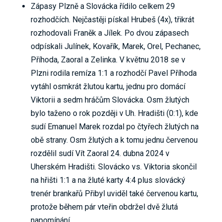
Zápasy Plzně a Slovácka řídilo celkem 29
rozhodčích. Nejčastěji pískal Hrubeš (4x), třikrát
rozhodovali Franěk a Jílek. Po dvou zápasech
odpískali Julínek, Kovařík, Marek, Orel, Pechanec,
Příhoda, Zaoral a Zelinka. V květnu 2018 se v
Plzni rodila remíza 1:1 a rozhodčí Pavel Příhoda
vytáhl osmkrát žlutou kartu, jednu pro domácí
Viktorii a sedm hráčům Slovácka. Osm žlutých
bylo taženo o rok později v Uh. Hradišti (0:1), kde
sudí Emanuel Marek rozdal po čtyřech žlutých na
obě strany. Osm žlutých a k tomu jednu červenou
rozdělil sudí Vít Zaoral 24. dubna 2024 v
Uherském Hradišti. Slovácko vs. Viktoria skončil
na hřišti 1:1 a na žluté karty 4:4 plus slovácký
trenér brankařů Přibyl uviděl také červenou kartu,
protože během pár vteřin obdržel dvě žlutá
napomínání.