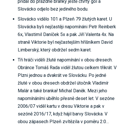
přidal do prázdné branky ještě čtvrtý gól a
Slovácko odjelo bez jediného bodu.
Slovácko vidělo 101 a Plzeň 79 žlutých karet. U
Slovácka byli nejčastěji napomínáni Petr Reinberk
6x, Vlastimil Daníček 5x a pak Jiří Valenta 4x. Na
straně Viktorie byl nejčastejším hříšníkem David
Limberský, který obdržel sedm karet.
Tři hráči viděli žluté napomínání v obou dresech.
Obránce Tomáš Rada viděl žlutou celkem třikrát. V
Plzni jednou a dvakrát ve Slovácku. Po jedné
žluté v obou dresech obdržel útočník Vladimír
Malár a také brankař Michal Daněk. Mezi jeho
napomínáními uběhlo přesně deset let. V sezóne
2006/07 viděl kartu v dresu Viktorie a pak v
sezóně 2016/17, když hájil barvy Slovácka. V
obou zápasech Plzeň zvítězila v poměru 2:0…