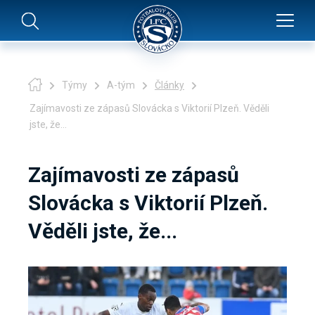
Týmy
A-tým
Články
Zajímavosti ze zápasů Slovácka s Viktorií Plzeň. Věděli
jste, že...
Zajímavosti ze zápasů
Slovácka s Viktorií Plzeň.
Věděli jste, že...