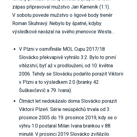
zápas připravoval mužstvo Jan Kameník (1:1).
V sobotu povede mužstvo o ligové body trenér
Roman Skuhravý. Nebylo by špatné, kdyby
výsledkově navázal na svého jmenovce Westa…
V Plzni v osmifinále MOL Cupu 2017/18
Slovácko překvapivě vyhrálo 3:2. Bylo to první
vítězství, byť až v prodloužení, od 10. května
2006. Tehdy se Slovácku podařilo porazit Viktorii
v Plzni a to výsledkem 2:0 (branky 42.
Šuškavčevič a 79. Ivana).
Čtrnáct let nedokázalo doma Slovácko porazit
Viktorii Plzeň. Série neúspěchů trvala od 3.
prosince 2005 do 19. prosince 2019, kdy se o
výhru 1:0 postaral Milan Ivana brankou v 88.
minutě. V prosinci 2019 Slovácko zvítězilo