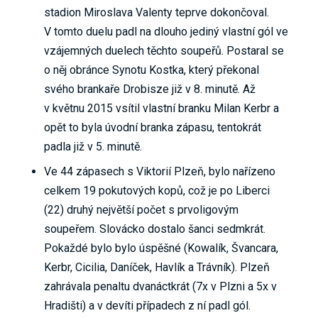
stadion Miroslava Valenty teprve dokončoval.
V tomto duelu padl na dlouho jediný vlastní gól ve
vzájemných duelech těchto soupeřů. Postaral se
o něj obránce Synotu Kostka, který překonal
svého brankaře Drobisze již v 8. minutě. Až
v květnu 2015 vsítil vlastní branku Milan Kerbr a
opět to byla úvodní branka zápasu, tentokrát
padla již v 5. minutě.
Ve 44 zápasech s Viktorií Plzeň, bylo nařízeno
celkem 19 pokutových kopů, což je po Liberci
(22) druhý největší počet s prvoligovým
soupeřem. Slovácko dostalo šanci sedmkrát.
Pokaždé bylo bylo úspěšné (Kowalík, Švancara,
Kerbr, Cicilia, Daníček, Havlík a Trávník). Plzeň
zahrávala penaltu dvanáctkrát (7x v Plzni a 5x v
Hradišti) a v devíti případech z ní padl gól.