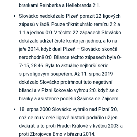
brankami Reinberka a Hellebranda 2:1.
Slovácko nedokázalo Plzeň porazit 22 ligových
zápasů v řadě. Pouze třikrát uhrálo remízu 2:2 a
1:1 a jednou 0:0. V těchto 22 zápasech Slovácko
dokázalo udržet čisté konto jen jednou, a to na
jaře 2014, když duel Plzeň – Slovácko skončil
nerozhodně 0:0. Bilance těchto zápasech byla 0-
7-15, 28:46. Byla to aktuálně nejhorší série
s prvoligovým soupeřem. Až 11. srpna 2019
dokázalo Slovácko protrhnout tuto negativní
bilanci a v Plzni šokovalo výhrou 2:0, když se o
branky a asistence podělili Šašinka se Zajícem.
18. srpna 2000 Slovácko vyhrálo nad Plzní 5:0,
což se mu v celé ligové historii podařilo už jen
dvakrát, a to proti Hradci Králové v květnu 2003 a
proti Zbrojovce Brno v březnu 2014.