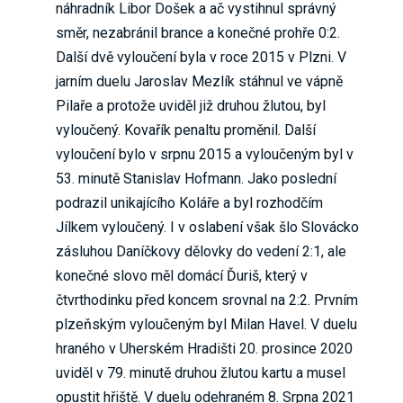
náhradník Libor Došek a ač vystihnul správný
směr, nezabránil brance a konečné prohře 0:2.
Další dvě vyloučení byla v roce 2015 v Plzni. V
jarním duelu Jaroslav Mezlík stáhnul ve vápně
Pilaře a protože uviděl již druhou žlutou, byl
vyloučený. Kovařík penaltu proměnil. Další
vyloučení bylo v srpnu 2015 a vyloučeným byl v
53. minutě Stanislav Hofmann. Jako poslední
podrazil unikajícího Koláře a byl rozhodčím
Jílkem vyloučený. I v oslabení však šlo Slovácko
zásluhou Daníčkovy dělovky do vedení 2:1, ale
konečné slovo měl domácí Ďuriš, který v
čtvrthodinku před koncem srovnal na 2:2. Prvním
plzeňským vyloučeným byl Milan Havel. V duelu
hraného v Uherském Hradišti 20. prosince 2020
uviděl v 79. minutě druhou žlutou kartu a musel
opustit hřiště. V duelu odehraném 8. Srpna 2021