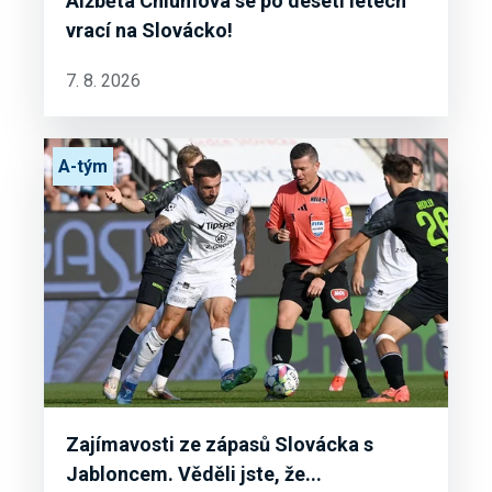
Alžběta Chlumová se po deseti letech
vrací na Slovácko!
7. 8. 2026
A-tým
Zajímavosti ze zápasů Slovácka s
Jabloncem. Věděli jste, že...