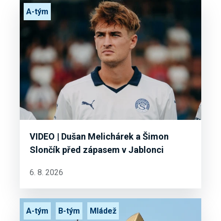
A-tým
VIDEO | Dušan Melichárek a Šimon
Slončík před zápasem v Jablonci
6. 8. 2026
A-tým
B-tým
Mládež