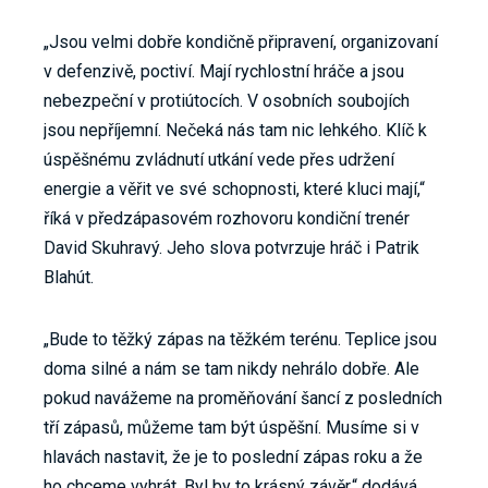
„Jsou velmi dobře kondičně připravení, organizovaní
v defenzivě, poctiví. Mají rychlostní hráče a jsou
nebezpeční v protiútocích. V osobních soubojích
jsou nepříjemní. Nečeká nás tam nic lehkého. Klíč k
úspěšnému zvládnutí utkání vede přes udržení
energie a věřit ve své schopnosti, které kluci mají,“
říká v předzápasovém rozhovoru kondiční trenér
David Skuhravý. Jeho slova potvrzuje hráč i Patrik
Blahút.
„Bude to těžký zápas na těžkém terénu. Teplice jsou
doma silné a nám se tam nikdy nehrálo dobře. Ale
pokud navážeme na proměňování šancí z posledních
tří zápasů, můžeme tam být úspěšní. Musíme si v
hlavách nastavit, že je to poslední zápas roku a že
ho chceme vyhrát. Byl by to krásný závěr,“ dodává