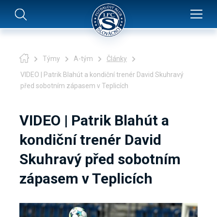
Týmy
A-tým
Články
VIDEO | Patrik Blahút a kondiční trenér David Skuhravý
před sobotním zápasem v Teplicích
VIDEO | Patrik Blahút a
kondiční trenér David
Skuhravý před sobotním
zápasem v Teplicích