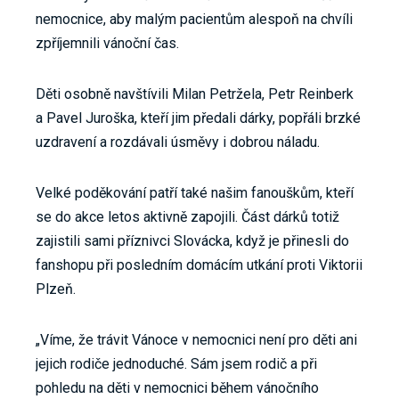
nemocnice, aby malým pacientům alespoň na chvíli
zpříjemnili vánoční čas.
Děti osobně navštívili Milan Petržela, Petr Reinberk
a Pavel Juroška, kteří jim předali dárky, popřáli brzké
uzdravení a rozdávali úsměvy i dobrou náladu.
Velké poděkování patří také našim fanouškům, kteří
se do akce letos aktivně zapojili. Část dárků totiž
zajistili sami příznivci Slovácka, když je přinesli do
fanshopu při posledním domácím utkání proti Viktorii
Plzeň.
„Víme, že trávit Vánoce v nemocnici není pro děti ani
jejich rodiče jednoduché. Sám jsem rodič a při
pohledu na děti v nemocnici během vánočního