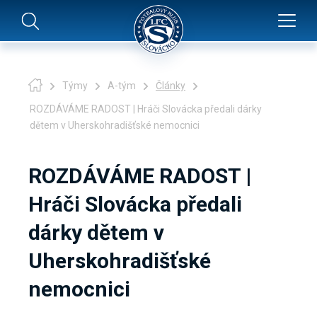
Týmy
A-tým
Články
ROZDÁVÁME RADOST | Hráči Slovácka předali dárky
dětem v Uherskohradišťské nemocnici
ROZDÁVÁME RADOST |
Hráči Slovácka předali
dárky dětem v
Uherskohradišťské
nemocnici