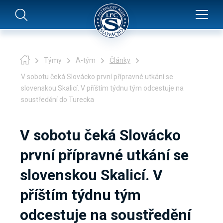
Týmy
A-tým
Články
V sobotu čeká Slovácko první přípravné utkání se
slovenskou Skalicí. V příštím týdnu tým odcestuje na
soustředění do Turecka
V sobotu čeká Slovácko
první přípravné utkání se
slovenskou Skalicí. V
příštím týdnu tým
odcestuje na soustředění