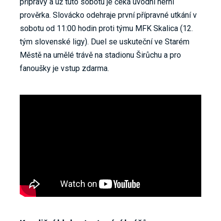
přípravy a už tuto sobotu je čeká úvodní herní
prověrka. Slovácko odehraje první přípravné utkání v
sobotu od 11:00 hodin proti týmu MFK Skalica (12.
tým slovenské ligy). Duel se uskuteční ve Starém
Městě na umělé trávě na stadionu Širůchu a pro
fanoušky je vstup zdarma.