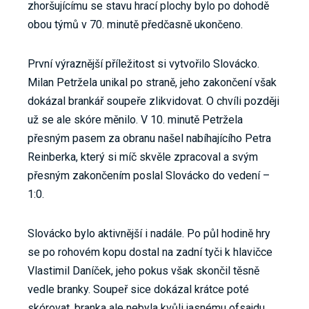
zhoršujícímu se stavu hrací plochy bylo po dohodě
obou týmů v 70. minutě předčasně ukončeno.
První výraznější příležitost si vytvořilo Slovácko.
Milan Petržela unikal po straně, jeho zakončení však
dokázal brankář soupeře zlikvidovat. O chvíli později
už se ale skóre měnilo. V 10. minutě Petržela
přesným pasem za obranu našel nabíhajícího Petra
Reinberka, který si míč skvěle zpracoval a svým
přesným zakončením poslal Slovácko do vedení –
1:0.
Slovácko bylo aktivnější i nadále. Po půl hodině hry
se po rohovém kopu dostal na zadní tyči k hlavičce
Vlastimil Daníček, jeho pokus však skončil těsně
vedle branky. Soupeř sice dokázal krátce poté
skórovat, branka ale nebyla kvůli jasnému ofsajdu