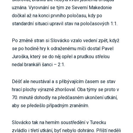
uznána. Vyrovnání se tým ze Severní Makedonie
dočkal až na konci prvního poločasu, kdy po
standardní situaci upravil stav na poločasových 1:1.
Po změně stran si Slovácko vzalo vedení zpět, když
se po hodině hry k odraženému míči dostal Pavel
Juroška, který se do něj opřel a prudkou střelou
nedal brankáři šanci – 2:1.
Déšť ale neustával a s přibývajícím časem se stav
hrací plochy výrazně zhoršoval. Oba týmy se proto v
70. minutě dohodly na předčasném ukončení utkání,
aby se předešlo případným zraněním.
Slovácko tak na herním soustředění v Turecku
zvládlo i třetí utkání, byť nebylo dohráno. Příští neděli