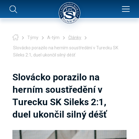
Týmy
A-tým
Články
Slovácko porazilo na herním soustředění v Turecku SK
Sileks 2:1, duel ukončil silný déšť
Slovácko porazilo na
herním soustředění v
Turecku SK Sileks 2:1,
duel ukončil silný déšť