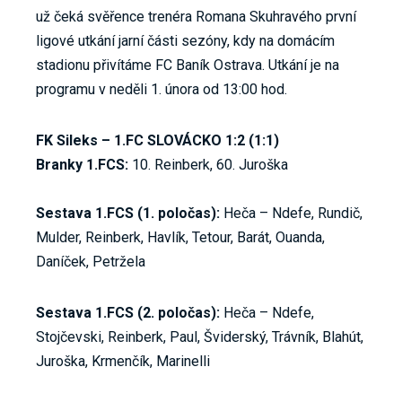
už čeká svěřence trenéra Romana Skuhravého první
ligové utkání jarní části sezóny, kdy na domácím
stadionu přivítáme FC Baník Ostrava. Utkání je na
programu v neděli 1. února od 13:00 hod.
FK Sileks – 1.FC SLOVÁCKO 1:2 (1:1)
Branky 1.FCS:
10. Reinberk, 60. Juroška
Sestava 1.FCS (1. poločas):
Heča – Ndefe, Rundič,
Mulder, Reinberk, Havlík, Tetour, Barát, Ouanda,
Daníček, Petržela
Sestava 1.FCS (2. poločas):
Heča – Ndefe,
Stojčevski, Reinberk, Paul, Šviderský, Trávník, Blahút,
Juroška, Krmenčík, Marinelli