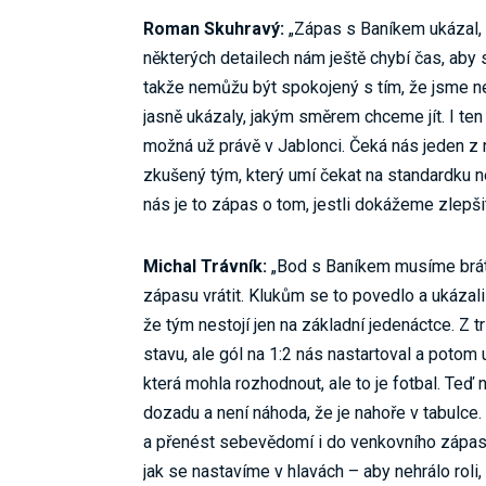
Roman Skuhravý:
„Zápas s Baníkem ukázal, 
některých detailech nám ještě chybí čas, aby
takže nemůžu být spokojený s tím, že jsme nez
jasně ukázaly, jakým směrem chceme jít. I ten
možná už právě v Jablonci. Čeká nás jeden z 
zkušený tým, který umí čekat na standardku
nás je to zápas o tom, jestli dokážeme zlepši
Michal Trávník:
„Bod s Baníkem musíme brát,
zápasu vrátit. Klukům se to povedlo a ukázali 
že tým nestojí jen na základní jedenáctce. Z 
stavu, ale gól na 1:2 nás nastartoval a potom
která mohla rozhodnout, ale to je fotbal. Teď
dozadu a není náhoda, že je nahoře v tabulce.
a přenést sebevědomí i do venkovního zápasu
jak se nastavíme v hlavách – aby nehrálo roli,