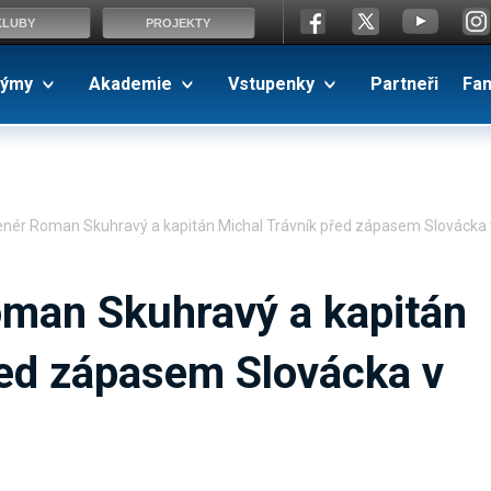
KLUBY
PROJEKTY
ýmy
Akademie
Vstupenky
Partneři
Fa
renér Roman Skuhravý a kapitán Michal Trávník před zápasem Slovácka 
oman Skuhravý a kapitán
řed zápasem Slovácka v