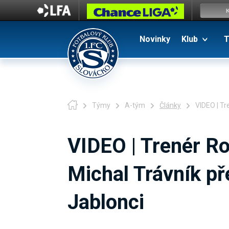
Novinky
Klub
T
Týmy
A-tým
Články
VIDEO | T
VIDEO | Trenér R
Michal Trávník p
Jablonci