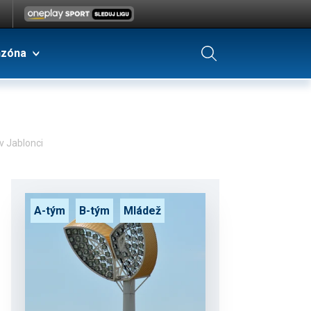
nzóna
v Jablonci
A-tým
B-tým
Mládež