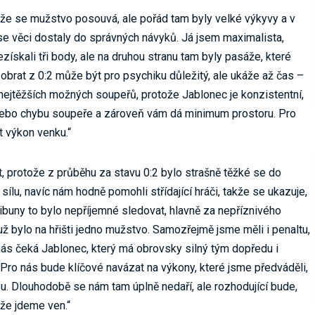
že se mužstvo posouvá, ale pořád tam byly velké výkyvy a v
 se věci dostaly do správných návyků. Já jsem maximalista,
ískali tři body, ale na druhou stranu tam byly pasáže, které
 obrat z 0:2 může být pro psychiku důležitý, ale ukáže až čas –
nejtěžších možných soupeřů, protože Jablonec je konzistentní,
 nebo chybu soupeře a zároveň vám dá minimum prostoru. Pro
t výkon venku.“
 protože z průběhu za stavu 0:2 bylo strašně těžké se do
sílu, navíc nám hodně pomohli střídající hráči, takže se ukazuje,
tribuny to bylo nepříjemné sledovat, hlavně za nepříznivého
 už bylo na hřišti jedno mužstvo. Samozřejmě jsme měli i penaltu,
 nás čeká Jablonec, který má obrovsky silný tým dopředu i
 Pro nás bude klíčové navázat na výkony, které jsme předváděli,
. Dlouhodobě se nám tam úplně nedaří, ale rozhodující bude,
 že jdeme ven.“