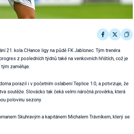
ání 21. kola CHance ligy na půdě FK Jablonec. Tým trenéra
rogres z posledních týdnů také na venkovních hřištích, což je
í tým zaměřuje.
 doma porazil i v početním oslabení Teplice 1:0, a potvrzuje, že
stva soutěže. Slovácko tak čeká velmi náročná prověrka, která
hou polovinu sezony.
Romanem Skuhravým a kapitánem Michalem Trávníkem, který se