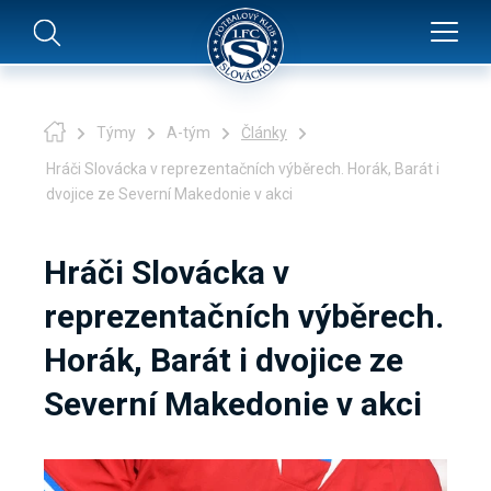
Týmy
A-tým
Články
Hráči Slovácka v reprezentačních výběrech. Horák, Barát i
dvojice ze Severní Makedonie v akci
Hráči Slovácka v
reprezentačních výběrech.
Horák, Barát i dvojice ze
Severní Makedonie v akci