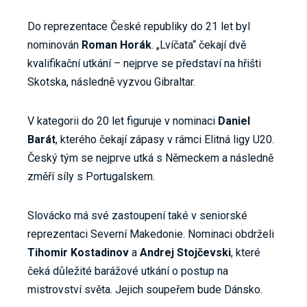
Do reprezentace České republiky do 21 let byl
nominován
Roman Horák
. „Lvíčata“ čekají dvě
kvalifikační utkání – nejprve se představí na hřišti
Skotska, následně vyzvou Gibraltar.
V kategorii do 20 let figuruje v nominaci
Daniel
Barát
, kterého čekají zápasy v rámci Elitná ligy U20.
Český tým se nejprve utká s Německem a následně
změří síly s Portugalskem.
Slovácko má své zastoupení také v seniorské
reprezentaci Severní Makedonie. Nominaci obdrželi
Tihomir
Kostadinov
a
Andrej
Stojčevski
, které
čeká důležité barážové utkání o postup na
mistrovství světa. Jejich soupeřem bude Dánsko.