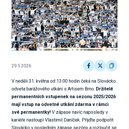
29.5.2026
V neděli 31. května od 13:00 hodin čeká na Slovácko
odveta barážového utkání s Artisem Brno.
Držitelé
permanentních vstupenek na sezonu 2025/2026
mají vstup na odvetné utkání zdarma v rámci
své permanentky!
V zápase navíc naposledy v
kariéře nastoupí Vlastimil Daníček. Přijďte podpořit
Slovácko v posledním zápase sezóny a rozloučit se