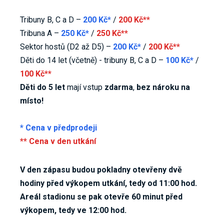
Tribuny B, C a D –
200 Kč*
/
200 Kč**
Tribuna A –
250 Kč*
/
250 Kč**
Sektor hostů (D2 až D5) –
200 Kč*
/
200 Kč**
Děti do 14 let (včetně) - tribuny B, C a D –
100 Kč*
/
100 Kč**
Děti do 5 let
mají vstup
zdarma
,
bez nároku na
místo!
* Cena v předprodeji
** Cena v den utkání
V den zápasu budou pokladny otevřeny dvě
hodiny před výkopem utkání, tedy od 11:00 hod.
Areál stadionu se pak otevře 60 minut před
výkopem, tedy ve 12:00 hod.