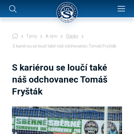
Týmy
A-tým
Články
S kariérou se loučí také náš odchovanec Tomáš Fryšták
S kariérou se loučí také
náš odchovanec Tomáš
Fryšták