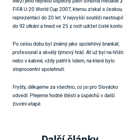
Mezi jeho největší úspěchy patří stříbrná medaile z
FIFA U-20 World Cup 2007, kterou získal s českou
reprezentací do 20 let. V nejvyšší soutěži nastoupil
do 92 utkání a hned ve 25 z nich udržel čisté konto.
Po celou dobu byl známý jako spolehlivý brankář,
profesionál a skvělý týmový hráč. Ať už byl na hřišti
nebo v kabině, vždy patřil k lidem, na které bylo
stoprocentní spolehnutí.
Fryšty, děkujeme za všechno, co jsi pro Slovácko
odvedl. Přejeme hodně štěstí a úspěchů v další
životní etapě.
Další články