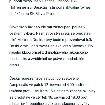
působil mimo jiné v Benfice Lisabon, TSG
Hoffenheim či Beşiktaş Istanbul a aktuálně rovněž
obléká dres SK Slavia Praha.
Slovácko však nebude mít zastoupení pouze v
českém výběru. Na mistrovství světa se představí
také Merchas Doski, který bude reprezentovat Irák.
Doski v minulosti rovněž oblékal dres Slovácka. Do
našeho klubu přišel z druholigového rakouského
Innsbrucku a zviditelnil se právě v modrobílém
dresu.
Česká reprezentace vstoupí do světového
šampionátu ve pátek 12. června od 4:00 hodin
utkáním proti Jižní Koreji. Ve druhém zápase skupiny
se představí ve čtvrtek 18. června od 18:00 proti
Jihoafrické republice a základní skupinu uzavře v