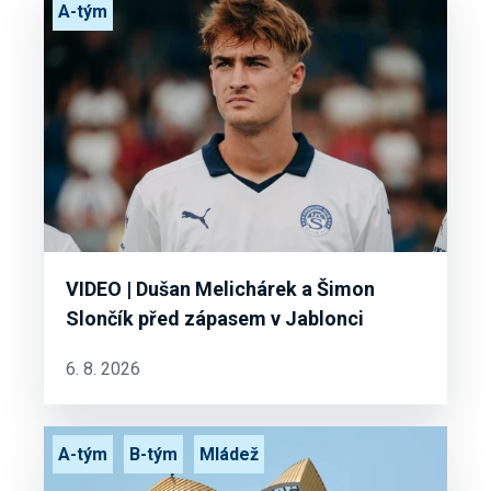
A-tým
VIDEO | Dušan Melichárek a Šimon
Slončík před zápasem v Jablonci
6. 8. 2026
A-tým
B-tým
Mládež