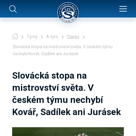
Týmy
A-tým
Články
Slovácká stopa na mistrovství světa. V českém týmu
nechybí Kovář, Sadílek ani Jurásek
Slovácká stopa na
mistrovství světa. V
českém týmu nechybí
Kovář, Sadílek ani Jurásek