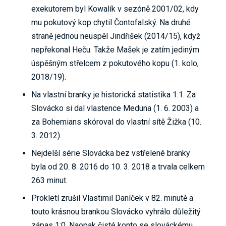
exekutorem byl Kowalík v sezóně 2001/02, kdy
mu pokutový kop chytil Čontofalský. Na druhé
straně jednou neuspěl Jindřišek (2014/15), když
nepřekonal Heču. Takže Mašek je zatím jediným
úspěšným střelcem z pokutového kopu (1. kolo,
2018/19).
Na vlastní branky je historická statistika 1:1. Za
Slovácko si dal vlastence Meduna (1. 6. 2003) a
za Bohemians skóroval do vlastní sítě Žižka (10.
3. 2012).
Nejdelší série Slovácka bez vstřelené branky
byla od 20. 8. 2016 do 10. 3. 2018 a trvala celkem
263 minut.
Prokletí zrušil Vlastimil Daníček v 82. minutě a
touto krásnou brankou Slovácko vyhrálo důležitý
zápas 1:0. Naopak čisté konto se slováckému