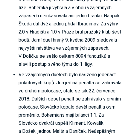
lize. Bohemka ji vyhrála a v obou vzájemných
zápasech neinkasovala ani jednu branku. Naopak
Škoda dal dvě a jednu přidal Ibragimov. Za výhry
2:0 v Hradišti a 1:0 v Praze bral pražský klub šest
bodů. Jarní duel hraný 9. května 2009 sledovala
nejvyšší návštěva ve vzájemných zápasech.
V Dolíčku se sešlo celkem 8094 fanoušků a
slavili postup svého týmu do 1. ligy.
Ve vzájemných duelech bylo nařízeno jedenáct
pokutových kopů. Jen jediná penalta se zahrávala
ve druhém poločase, stalo se tak 22. července
2018. Dalších deset penalt se zahrávalo v prvním
poločase. Slovácko kopalo devět penalt a osm
proměnilo. Bohemians mají bilanci 1:1. Za
Slovácko dvakrát uspěli Kliment, Kowalík
a Došek, jednou Malár a Daníček. Neúspěšným