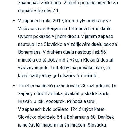
znamenala zisk bodů. V tomto případě hned tří za
domácí vítězství 2:1.
V zápasech roku 2017, které byly odehrány ve
Vršovicích se Benjaminu Tettehovi herně dařilo.
Ovšem pokaždé v jiném dresu. V jarním zápase
nastoupil za Slovácko a v zářijovém duelu pak za
Bohemians. V druhém duelu nastoupil až 56.
minutě a do té doby mdlý výkon Klokanů dostal
výrazný impuls. Tetteh byl na počátku akce, ze
které padl jediný gól utkání v 65. minutě.
Třicetjedna duelů rozhodovalo 23 rozhodčích. Tři
zápasy odřídil Zelinka, dvakrát pískali Franěk,
Hlaváč, Jílek, Kocourek, Příhoda a Orel.
V zápasech bylo uděleno 124 žlutých karet.
Slovácko obdrželo 64 a Bohemians 60. Daníček
je nejčastěji napomínaným hráčem Slovácka,