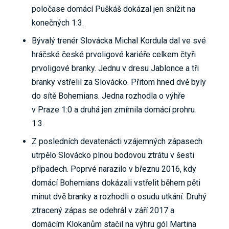
poločase domácí Puškáš dokázal jen snížit na
konečných 1:3.
Bývalý trenér Slovácka Michal Kordula dal ve své
hráčské české prvoligové kariéře celkem čtyři
prvoligové branky. Jednu v dresu Jablonce a tři
branky vstřelil za Slovácko. Přitom hned dvě byly
do sítě Bohemians. Jedna rozhodla o výhře
v Praze 1:0 a druhá jen zmírnila domácí prohru
1:3.
Z posledních devatenácti vzájemných zápasech
utrpělo Slovácko plnou bodovou ztrátu v šesti
případech. Poprvé narazilo v březnu 2016, kdy
domácí Bohemians dokázali vstřelit během pěti
minut dvě branky a rozhodli o osudu utkání. Druhý
ztracený zápas se odehrál v září 2017 a
domácím Klokanům stačil na výhru gól Martina