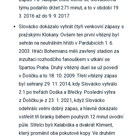
týmu podařilo držet 271 minut, a to v období 19.
3. 2016 až do 9. 9. 2017.
Slovácko dokázalo vyhrát čtyři venkovní zápasy s
pražskými Klokany. Ovšem ten první vítězný byl
sehrán na neutrálním hřišti v Pardubicích 1. 6.
2003. Hráči Bohemians měli zavřený stadion za
inzultaci rozhodčího fanouškem v utkání se
Spartou Praha. Druhý vítězný duel se už povedl
v Ďolíčku a to 18. 10. 2009. Třetí vítězný zápas
byl sehraný 29. 11. 2014, kdy Slovácko vyhrálo
2:1 po trefách Doška a Břečky. Poslední výhra
z Ďolíčku je z 23. 1. 2021, když Slovácko
odehrálo velmi dobrý zápas, a hlavně dokázalo
vstřelit tři branky během pouhých 12 minut úvodní
půle. Střelci byli Kalabiška a dvakrát Kliment,
který proměnil oba pokutové kopy. Ve druhém