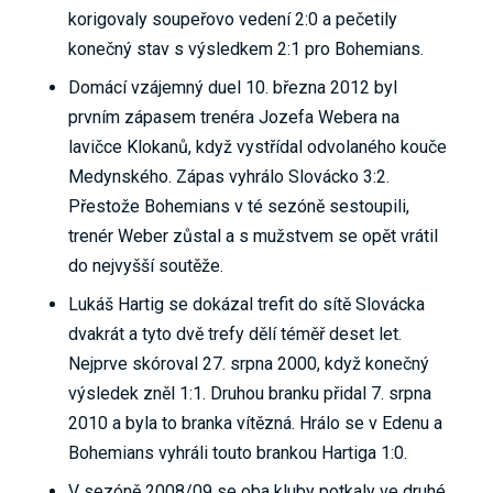
korigovaly soupeřovo vedení 2:0 a pečetily
konečný stav s výsledkem 2:1 pro Bohemians.
Domácí vzájemný duel 10. března 2012 byl
prvním zápasem trenéra Jozefa Webera na
lavičce Klokanů, když vystřídal odvolaného kouče
Medynského. Zápas vyhrálo Slovácko 3:2.
Přestože Bohemians v té sezóně sestoupili,
trenér Weber zůstal a s mužstvem se opět vrátil
do nejvyšší soutěže.
Lukáš Hartig se dokázal trefit do sítě Slovácka
dvakrát a tyto dvě trefy dělí téměř deset let.
Nejprve skóroval 27. srpna 2000, když konečný
výsledek zněl 1:1. Druhou branku přidal 7. srpna
2010 a byla to branka vítězná. Hrálo se v Edenu a
Bohemians vyhráli touto brankou Hartiga 1:0.
V sezóně 2008/09 se oba kluby potkaly ve druhé