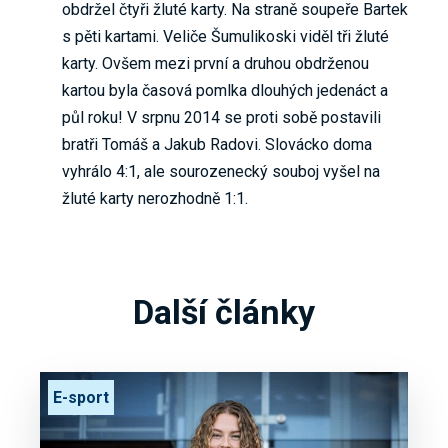
obdržel čtyři žluté karty. Na straně soupeře Bartek
s pěti kartami. Veliče Šumulikoski viděl tři žluté
karty. Ovšem mezi první a druhou obdrženou
kartou byla časová pomlka dlouhých jedenáct a
půl roku! V srpnu 2014 se proti sobě postavili
bratři Tomáš a Jakub Radovi. Slovácko doma
vyhrálo 4:1, ale sourozenecký souboj vyšel na
žluté karty nerozhodně 1:1.
Další články
E-sport