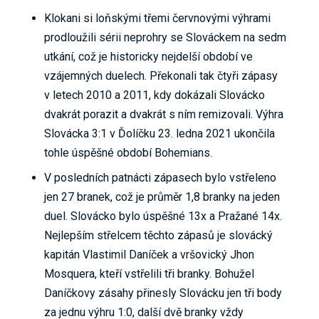
Klokani si loňskými třemi červnovými výhrami
prodloužili sérii neprohry se Slováckem na sedm
utkání, což je historicky nejdelší období ve
vzájemných duelech. Překonali tak čtyři zápasy
v letech 2010 a 2011, kdy dokázali Slovácko
dvakrát porazit a dvakrát s ním remizovali. Výhra
Slovácka 3:1 v Ďolíčku 23. ledna 2021 ukončila
tohle úspěšné období Bohemians.
V posledních patnácti zápasech bylo vstřeleno
jen 27 branek, což je průměr 1,8 branky na jeden
duel. Slovácko bylo úspěšné 13x a Pražané 14x.
Nejlepším střelcem těchto zápasů je slovácký
kapitán Vlastimil Daníček a vršovický Jhon
Mosquera, kteří vstřelili tři branky. Bohužel
Daníčkovy zásahy přinesly Slovácku jen tři body
za jednu výhru 1:0, další dvě branky vždy