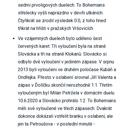
sedmi prvoligových duelech. To Bohemians
střelecky vyšli naprázdno v devíti utkáních.
Čtyřikrát se zrodil výsledek 0:0, z toho hned
třikrát na hřišti v pražských Vršovicích.
Ve vzájemných duelech bylo uděleno šest
červených karet. Tři vyloučení byla na straně
Slovácka a tři na straně Klokanů. Slovácko si
odbylo dvě vyloučení v jediném zápase. V srpnu
2013 byli vyloučeni ve druhém poločase Kubáň a
Ondřejka. Přesto v oslabení srovnal Jiří Valenta a
zápas v Ďolíčku skončil nerozhodně 1:1. Třetím
vyloučeným byl Milan Petržela v domácím duelu
10.6.2020 a Slovácko prohrálo 1:2. To Bohemians
měli své vyloučené ve třech zápasech. Dvakrát
dokonce dokázali vstřelit branku v oslabení, ale
jen ta Petroušova - v poslední minutě -