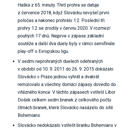
Haška z 65. minuty. Třetí prohra se datuje
z července 2018, když Slovácku nevyšel první
poločas a nakonec prohrálo 1:2. Poslední tři
prohry 1:2 se zrodily v červnu 2020. V rozmezí
pouhých 17 dnů. Nejprve v zápase základní
soutěže a další dva duely byly v rámci semifinále
play-off o Evropskou ligu.
V sedmi neprohraných duelech odehraných
v období od 10. 9. 2011 do 26. 9. 2015 dokázalo
Slovácko v Praze jednou vyhrát a dvakrát
remizovalo a všechny domácí zápasy dovedlo do
vítězného konce. V těchto zápasech vstřelil Libor
Došek celkem sedm branek z celkového počtu
čtrnácti branek, které Slovácko nasázelo do sítě
Bohemians.
Slovácko nedokázalo vstřelit branku Bohemians v