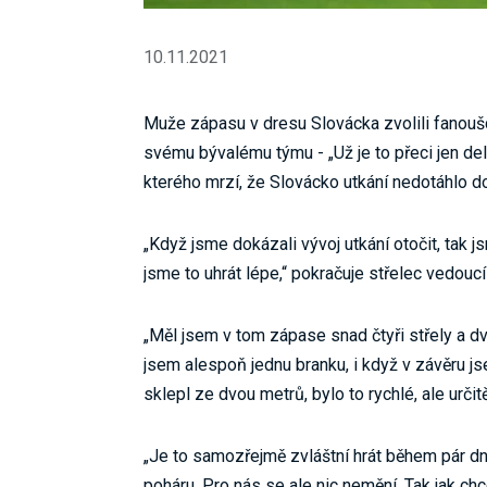
10.11.2021
Muže zápasu v dresu Slovácka zvolili fanoušci
svému bývalému týmu - „Už je to přeci jen del
kterého mrzí, že Slovácko utkání nedotáhlo d
„Když jsme dokázali vývoj utkání otočit, tak j
jsme to uhrát lépe,“ pokračuje střelec vedoucí 
„Měl jsem v tom zápase snad čtyři střely a dv
jsem alespoň jednu branku, i když v závěru js
sklepl ze dvou metrů, bylo to rychlé, ale určit
„Je to samozřejmě zvláštní hrát během pár d
poháru. Pro nás se ale nic nemění. Tak jak c