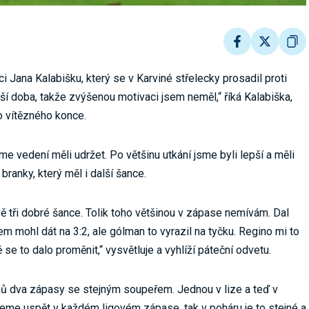
 Jana Kalabišku, který se v Karviné střelecky prosadil proti
ší doba, takže zvýšenou motivaci jsem neměl,“ říká Kalabiška,
o vítězného konce.
sme vedení měli udržet. Po většinu utkání jsme byli lepší a měli
branky, který měl i další šance.
ě tři dobré šance. Tolik toho většinou v zápase nemívám. Dal
em mohl dát na 3:2, ale gólman to vyrazil na tyčku. Regino mi to
ě se to dalo proměnit,“ vysvětluje a vyhlíží páteční odvetu.
nů dva zápasy se stejným soupeřem. Jednou v lize a teď v
hceme uspět v každém ligovém zápase, tak v poháru je to stejné a