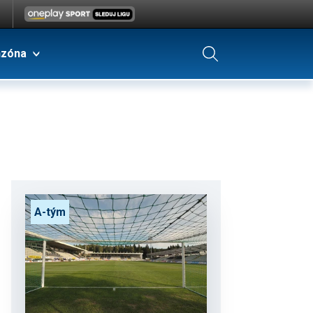
nzóna
A-tým