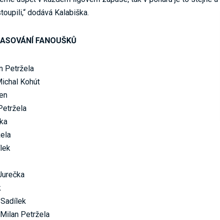
oupili,“ dodává Kalabiška.
LASOVÁNÍ FANOUŠKŮ
n Petržela
Michal Kohút
yen
Petržela
čka
žela
lek
Jurečka
k
 Sadílek
Milan Petržela