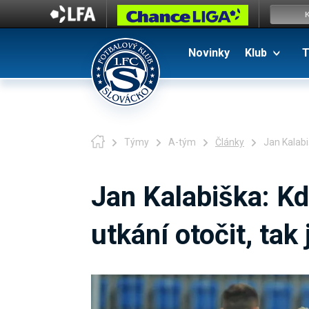
Novinky
Klub
T
Týmy
A-tým
Články
Jan Kalabi
Jan Kalabiška: Kd
utkání otočit, tak