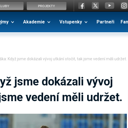
KLUBY
PROJEKTY
ýmy
Akademie
Vstupenky
Partneři
Fa
ška: Když jsme dokázali vývoj utkání otočit, tak jsme vedení měli udržet.
yž jsme dokázali vývoj
 jsme vedení měli udržet.