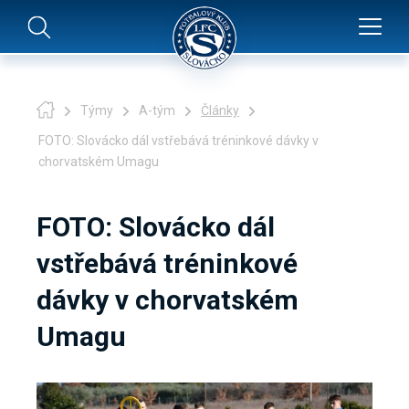
Týmy
A-tým
Články
FOTO: Slovácko dál vstřebává tréninkové dávky v
chorvatském Umagu
FOTO: Slovácko dál
vstřebává tréninkové
dávky v chorvatském
Umagu