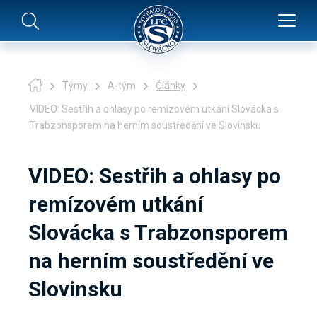
Týmy
A-tým
Články
VIDEO: Sestřih a ohlasy po remízovém utkání Slovácka s
Trabzonsporem na herním soustředění ve Slovinsku
VIDEO: Sestřih a ohlasy po
remízovém utkání
Slovácka s Trabzonsporem
na herním soustředění ve
Slovinsku