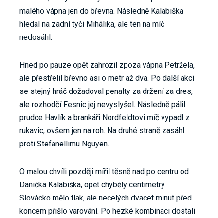
malého vápna jen do břevna. Následně Kalabiška
hledal na zadní tyči Mihálika, ale ten na míč
nedosáhl.
Hned po pauze opět zahrozil zpoza vápna Petržela,
ale přestřelil břevno asi o metr až dva. Po další akci
se stejný hráč dožadoval penalty za držení za dres,
ale rozhodčí Fesnic jej nevyslyšel. Následně pálil
prudce Havlík a brankáři Nordfeldtovi míč vypadl z
rukavic, ovšem jen na roh. Na druhé straně zasáhl
proti Stefanellimu Nguyen.
O malou chvíli později mířil těsně nad po centru od
Daníčka Kalabiška, opět chyběly centimetry.
Slovácko mělo tlak, ale necelých dvacet minut před
koncem přišlo varování. Po hezké kombinaci dostali