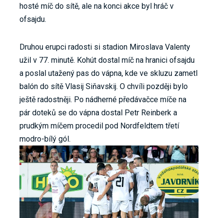
hosté míč do sítě, ale na konci akce byl hráč v
ofsajdu.
Druhou erupci radosti si stadion Miroslava Valenty
užil v 77. minutě. Kohút dostal míč na hranici ofsajdu
a poslal utažený pas do vápna, kde ve skluzu zametl
balón do sítě Vlasij Siňavskij. O chvíli později bylo
ještě radostněji. Po nádherné předávačce míče na
pár doteků se do vápna dostal Petr Reinberk a
prudkým míčem procedil pod Nordfeldtem třetí
modro-bílý gól.