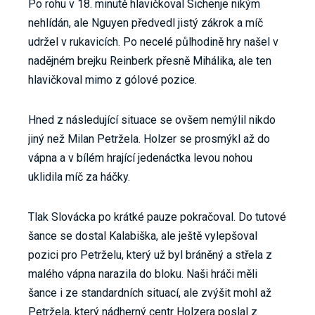
Po rohu v 18. minutě hlavičkoval Sichenje nikým
nehlídán, ale Nguyen předvedl jistý zákrok a míč
udržel v rukavicích. Po necelé půlhodině hry našel v
nadějném brejku Reinberk přesně Mihálika, ale ten
hlavičkoval mimo z gólové pozice.
Hned z následující situace se ovšem nemýlil nikdo
jiný než Milan Petržela. Holzer se prosmýkl až do
vápna a v bílém hrající jedenáctka levou nohou
uklidila míč za háčky.
Tlak Slovácka po krátké pauze pokračoval. Do tutové
šance se dostal Kalabiška, ale ještě vylepšoval
pozici pro Petrželu, který už byl bráněný a střela z
malého vápna narazila do bloku. Naši hráči měli
šance i ze standardních situací, ale zvýšit mohl až
Petržela, který nádherný centr Holzera poslal z