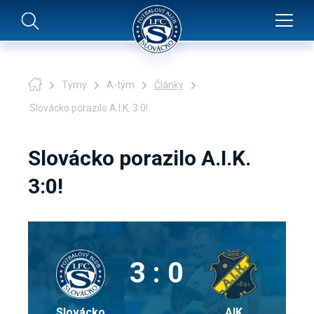
Týmy
A-tým
Články
Slovácko porazilo A.I.K. 3:0!
Slovácko porazilo A.I.K.
3:0!
3 : 0
Slovácko
AIK