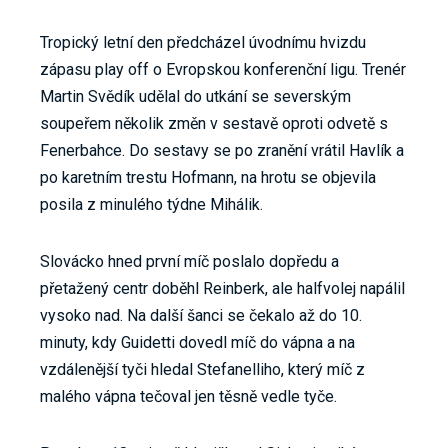
Tropický letní den předcházel úvodnímu hvizdu
zápasu play off o Evropskou konferenční ligu. Trenér
Martin Svědík udělal do utkání se severským
soupeřem několik změn v sestavě oproti odvetě s
Fenerbahce. Do sestavy se po zranění vrátil Havlík a
po karetním trestu Hofmann, na hrotu se objevila
posila z minulého týdne Mihálik.
Slovácko hned první míč poslalo dopředu a
přetažený centr doběhl Reinberk, ale halfvolej napálil
vysoko nad. Na další šanci se čekalo až do 10.
minuty, kdy Guidetti dovedl míč do vápna a na
vzdálenější tyči hledal Stefanelliho, který míč z
malého vápna tečoval jen těsně vedle tyče.