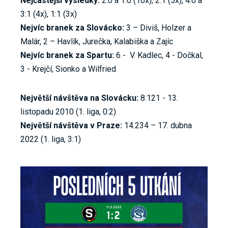
Nejčastější výsledky:
2:0 a 1:0 (10x), 2:1 (5x), 4:0 a
3:1 (4x), 1:1 (3x)
Nejvíc branek za Slovácko:
3 – Diviš, Holzer a
Malár, 2 – Havlík, Jurečka, Kalabiška a Zajíc
Nejvíc branek za Spartu:
6 - V. Kadlec, 4 - Dočkal,
3 - Krejčí, Sionko a Wilfried
Největší návštěva na Slovácku:
8.121 - 13.
listopadu 2010 (1. liga, 0:2)
Největší návštěva v Praze:
14.234 – 17. dubna
2022 (1. liga, 3:1)