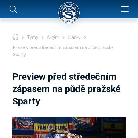
Týmy
A-tým
Články
Preview před středečním zápasem na půdě pražské
Sparty
Preview před středečním
zápasem na půdě pražské
Sparty