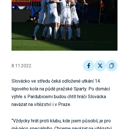
8.11.2022
Slovácko ve středu čeká odložené utkání 14.
ligového kola na půdě pražské Sparty. Po domácí
výhře s Pardubicemi budou chtít hráči Slovácka
navázat na vítězství i v Praze.
“Vždycky hrát proti klubu, kde jsem působil, je pro
mě něco speciálního. Chceme navázat na vítězství,