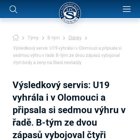
Týmy
B-tým
Články
Výsledkový servis: U19 vyhrála i v Olomouci a připsala si
sedmou výhru v řadě. B-tým ze dvou zápasů vybojoval
čtyři body a ženy na Slavii nestačily
Výsledkový servis: U19
vyhrála i v Olomouci a
připsala si sedmou výhru v
řadě. B-tým ze dvou
zápasů vybojoval čtyři