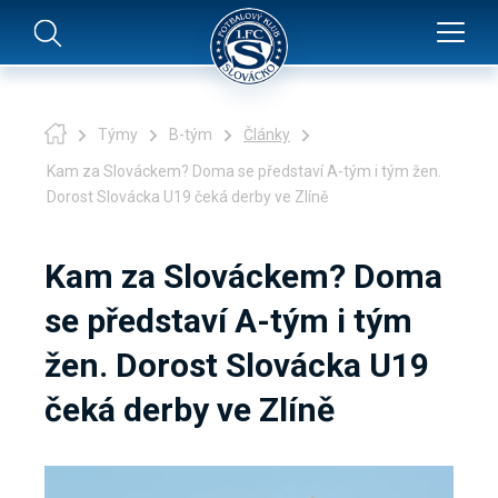
Týmy
B-tým
Články
Kam za Slováckem? Doma se představí A-tým i tým žen.
Dorost Slovácka U19 čeká derby ve Zlíně
Kam za Slováckem? Doma
se představí A-tým i tým
žen. Dorost Slovácka U19
čeká derby ve Zlíně