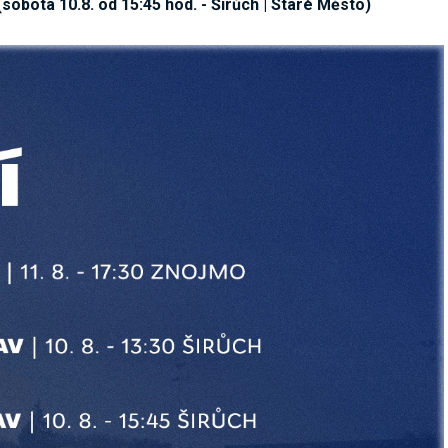
obota 10.8. od 15:45 hod. - Širůch | Staré Město)