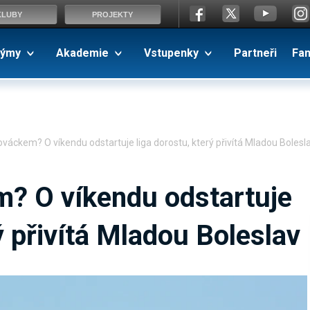
KLUBY
PROJEKTY
ýmy
Akademie
Vstupenky
Partneři
Fa
váckem? O víkendu odstartuje liga dorostu, který přivítá Mladou Bolesl
? O víkendu odstartuje
ý přivítá Mladou Boleslav