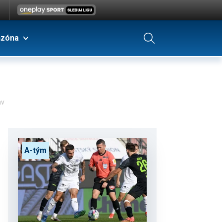
nzóna
av
A-tým