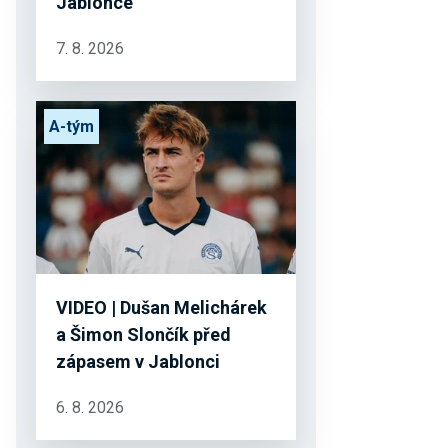
Jablonce
7. 8. 2026
A-tým
VIDEO | Dušan Melichárek
a Šimon Slončík před
zápasem v Jablonci
6. 8. 2026