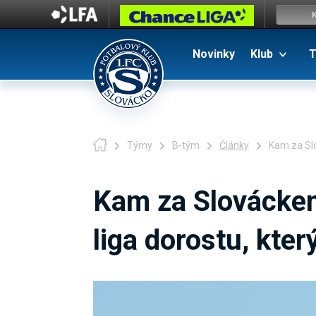
Novinky
Klub
T
Týmy
B-tým
Články
Kam za Slo
Kam za Slováckem
liga dorostu, kter