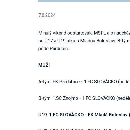
7.8.2024
Minulý víkend odstartovala MSFL a o nadcháze
se U17 a U19 utká s Mladou Boleslaví. B-tým
půdě Pardubic.
MUŽI
A-tým: FK Pardubice - 1.FC SLOVÁCKO (neděle
B-tým: 1.SC Znojmo - 1.FC SLOVÁCKO (neděle
U19: 1.FC SLOVÁCKO - FK Mladá Boleslav (s