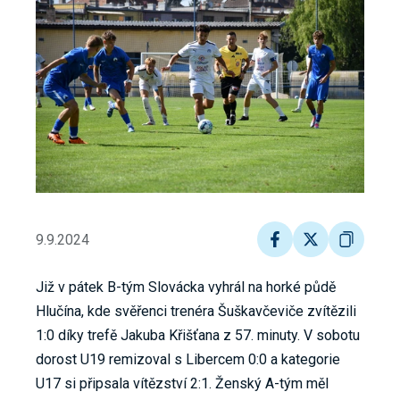
9.9.2024
Již v pátek B-tým Slovácka vyhrál na horké půdě
Hlučína, kde svěřenci trenéra Šuškavčeviče zvítězili
1:0 díky trefě Jakuba Křišťana z 57. minuty. V sobotu
dorost U19 remizoval s Libercem 0:0 a kategorie
U17 si připsala vítězství 2:1. Ženský A-tým měl