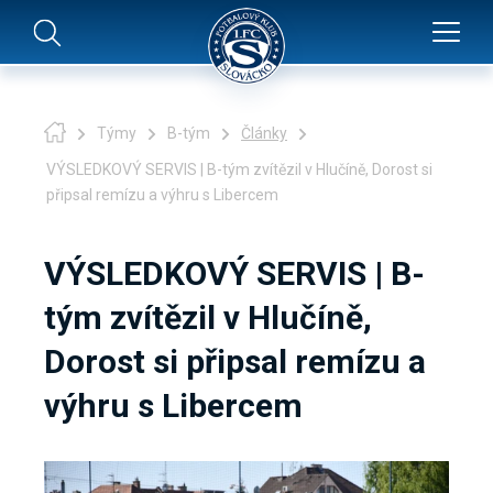
Týmy
B-tým
Články
VÝSLEDKOVÝ SERVIS | B-tým zvítězil v Hlučíně, Dorost si
připsal remízu a výhru s Libercem
VÝSLEDKOVÝ SERVIS | B-
tým zvítězil v Hlučíně,
Dorost si připsal remízu a
výhru s Libercem