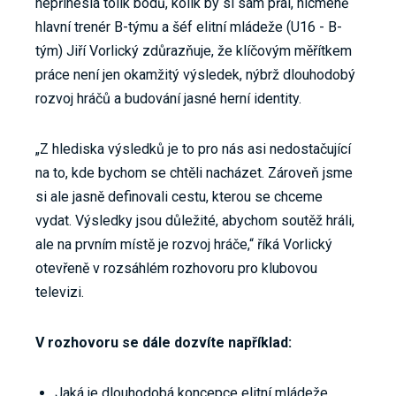
nepřinesla tolik bodů, kolik by si sám přál, nicméně
hlavní trenér B-týmu a šéf elitní mládeže (U16 - B-
tým) Jiří Vorlický zdůrazňuje, že klíčovým měřítkem
práce není jen okamžitý výsledek, nýbrž dlouhodobý
rozvoj hráčů a budování jasné herní identity.
„Z hlediska výsledků je to pro nás asi nedostačující
na to, kde bychom se chtěli nacházet. Zároveň jsme
si ale jasně definovali cestu, kterou se chceme
vydat. Výsledky jsou důležité, abychom soutěž hráli,
ale na prvním místě je rozvoj hráče,“ říká Vorlický
otevřeně v rozsáhlém rozhovoru pro klubovou
televizi.
V rozhovoru se dále dozvíte například:
Jaká je dlouhodobá koncepce elitní mládeže