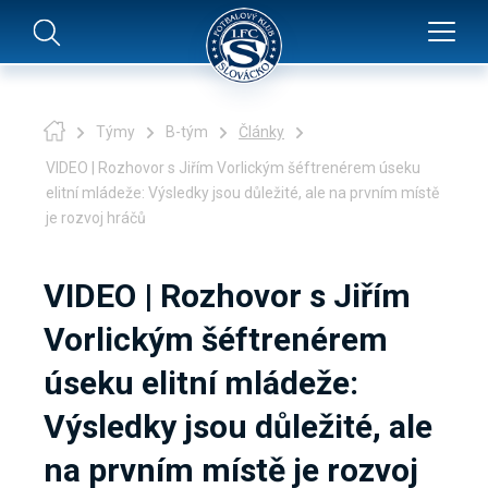
Týmy
B-tým
Články
VIDEO | Rozhovor s Jiřím Vorlickým šéftrenérem úseku
elitní mládeže: Výsledky jsou důležité, ale na prvním místě
je rozvoj hráčů
VIDEO | Rozhovor s Jiřím
Vorlickým šéftrenérem
úseku elitní mládeže:
Výsledky jsou důležité, ale
na prvním místě je rozvoj