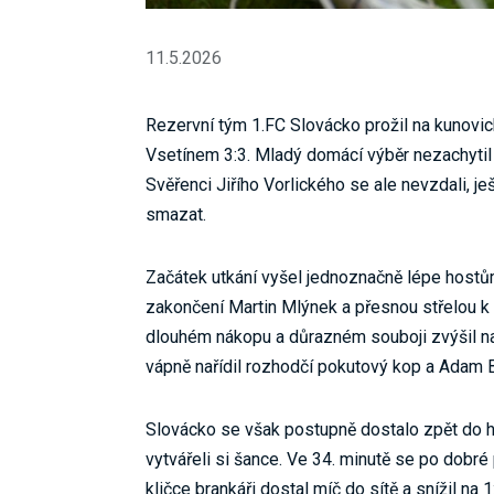
11.5.2026
Rezervní tým 1.FC Slovácko prožil na kunovic
Vsetínem 3:3. Mladý domácí výběr nezachytil 
Svěřenci Jiřího Vorlického se ale nevzdali, j
smazat.
Začátek utkání vyšel jednoznačně lépe hostům
zakončení Martin Mlýnek a přesnou střelou k t
dlouhém nákopu a důrazném souboji zvýšil na 0
vápně nařídil rozhodčí pokutový kop a Adam B
Slovácko se však postupně dostalo zpět do h
vytvářeli si šance. Ve 34. minutě se po dob
kličce brankáři dostal míč do sítě a snížil 