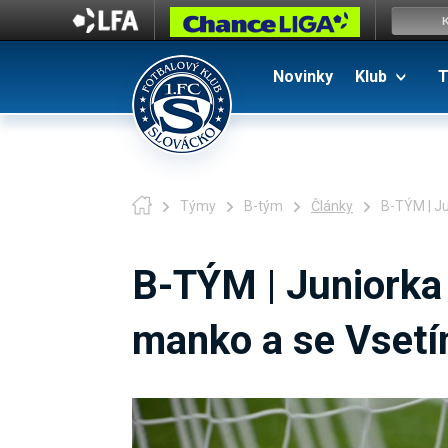
Novinky
Klub
T
Týmy
B-tým
Články
B-TÝM | Ju
B-TÝM | Juniorka 
manko a se Vsetí