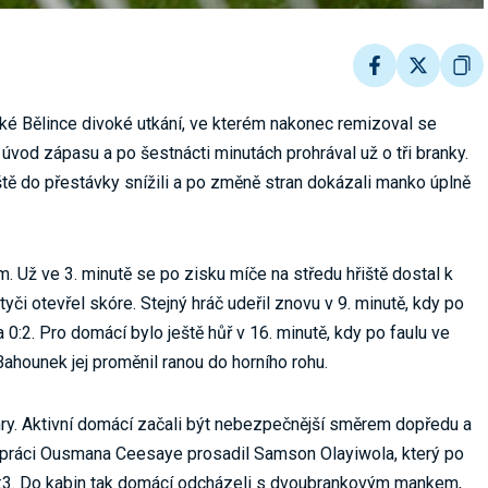
ké Bělince divoké utkání, ve kterém nakonec remizoval se
úvod zápasu a po šestnácti minutách prohrával už o tři branky.
eště do přestávky snížili a po změně stran dokázali manko úplně
. Už ve 3. minutě se po zisku míče na středu hřiště dostal k
yči otevřel skóre. Stejný hráč udeřil znovu v 9. minutě, kdy po
:2. Pro domácí bylo ještě hůř v 16. minutě, kdy po faulu ve
ahounek jej proměnil ranou do horního rohu.
ry. Aktivní domácí začali být nebezpečnější směrem dopředu a
ré práci Ousmana Ceesaye prosadil Samson Olayiwola, který po
na 1:3. Do kabin tak domácí odcházeli s dvoubrankovým mankem,