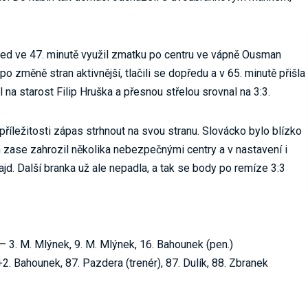
ned ve 47. minutě využil zmatku po centru ve vápně Ousman
po změně stran aktivnější, tlačili se dopředu a v 65. minutě přišla
 na starost Filip Hruška a přesnou střelou srovnal na 3:3.
příležitosti zápas strhnout na svou stranu. Slovácko bylo blízko
 zase zahrozil několika nebezpečnými centry a v nastavení i
jd. Další branka už ale nepadla, a tak se body po remíze 3:3
 – 3. M. Mlýnek, 9. M. Mlýnek, 16. Bahounek (pen.)
2. Bahounek, 87. Pazdera (trenér), 87. Dulík, 88. Zbranek