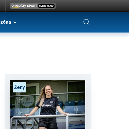
nzóna
Ženy