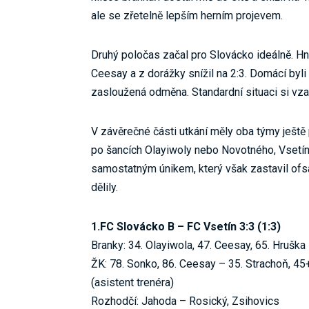
ale se zřetelně lepším herním projevem.
Druhý poločas začal pro Slovácko ideálně. H
Ceesay a z dorážky snížil na 2:3. Domácí byli 
zasloužená odměna. Standardní situaci si vzal
V závěrečné části utkání měly oba týmy ještě 
po šancích Olayiwoly nebo Novotného, Vsetín
samostatným únikem, který však zastavil ofsa
dělily.
1.FC Slovácko B – FC Vsetín 3:3 (1:3)
Branky: 34. Olayiwola, 47. Ceesay, 65. Hruška
ŽK: 78. Sonko, 86. Ceesay – 35. Strachoň, 45+
(asistent trenéra)
Rozhodčí: Jahoda – Rosický, Zsihovics