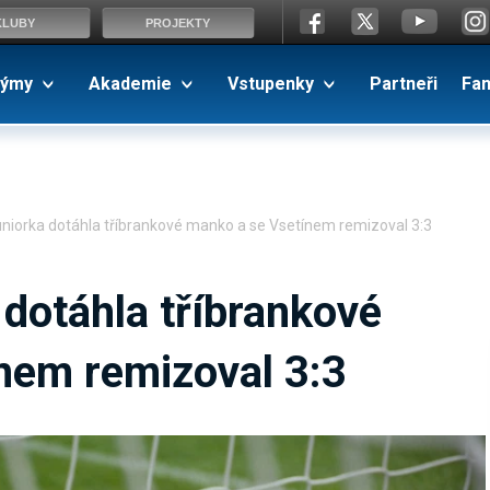
KLUBY
PROJEKTY
ýmy
Akademie
Vstupenky
Partneři
Fa
niorka dotáhla tříbrankové manko a se Vsetínem remizoval 3:3
dotáhla tříbrankové
nem remizoval 3:3