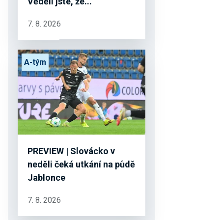
Věděli jste, že...
7. 8. 2026
A-tým
PREVIEW | Slovácko v
neděli čeká utkání na půdě
Jablonce
7. 8. 2026