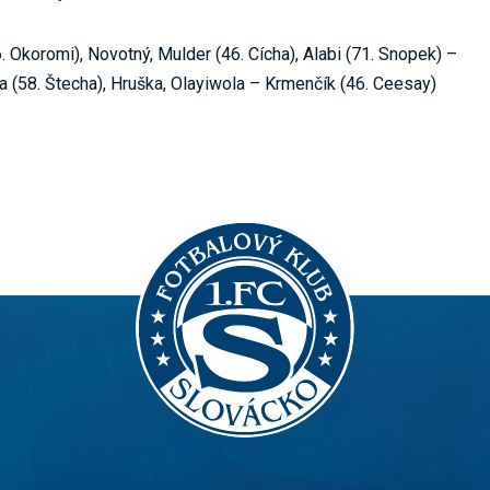
. Okoromi), Novotný, Mulder (46. Cícha), Alabi (71. Snopek) –
a (58. Štecha), Hruška, Olayiwola – Krmenčík (46. Ceesay)