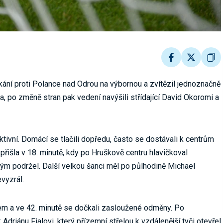
ání proti Polance nad Odrou na výbornou a zvítězil jednoznačně
la, po změně stran pak vedení navýšili střídající David Okoromi a
tivní. Domácí se tlačili dopředu, často se dostávali k centrům
přišla v 18. minutě, kdy po Hruškově centru hlavičkoval
 tým podržel. Další velkou šanci měl po půlhodině Michael
vyzrál.
em a ve 42. minutě se dočkali zasloužené odměny. Po
 Adriánu Fialovi, který přízemní střelou k vzdálenější tyči otevřel