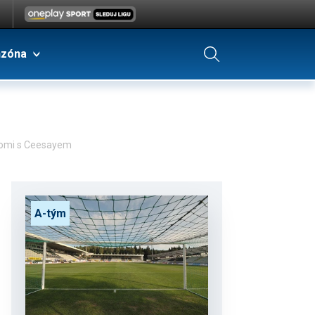
nzóna
koromi s Ceesayem
A-tým