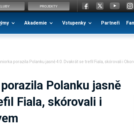
KLUBY
PROJEKTY
ýmy
Akademie
Vstupenky
Partneři
Fa
niorka porazila Polanku jasně 4:0. Dvakrát se trefil Fiala, skórovali i O
porazila Polanku jasně
fil Fiala, skórovali i
yem