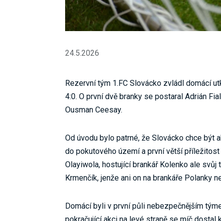
24.5.2026
Rezervní tým 1.FC Slovácko zvládl domácí utk
4:0. O první dvě branky se postaral Adrián Fia
Ousman Ceesay.
Od úvodu bylo patrné, že Slovácko chce být ak
do pokutového území a první větší příležitost 
Olayiwola, hostující brankář Kolenko ale svůj
Krmenčík, jenže ani on na brankáře Polanky ne
Domácí byli v první půli nebezpečnějším tým
pokračující akci na levé straně se míč dostal k