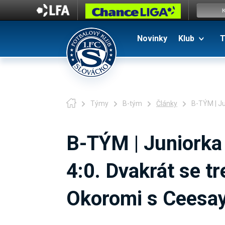
Novinky
Klub
T
Týmy
B-tým
Články
B-TÝM | Ju
B-TÝM | Juniorka 
4:0. Dvakrát se tre
Okoromi s Ceesa