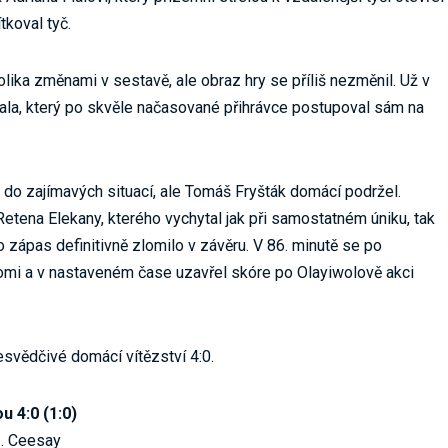
tkoval tyč.
ika změnami v sestavě, ale obraz hry se příliš nezměnil. Už v
Fiala, který po skvěle načasované přihrávce postupoval sám na
 do zajímavých situací, ale Tomáš Fryšták domácí podržel.
etena Elekany, kterého vychytal jak při samostatném úniku, tak
o zápas definitivně zlomilo v závěru. V 86. minutě se po
romi a v nastaveném čase uzavřel skóre po Olayiwolově akci
svědčivé domácí vítězství 4:0.
 4:0 (1:0)
3. Ceesay