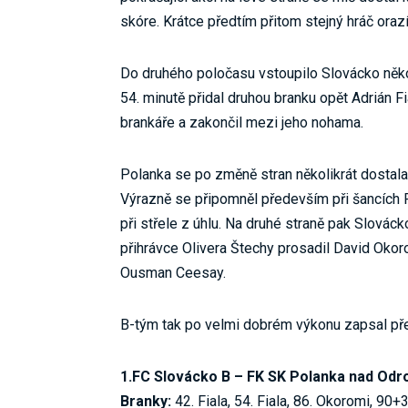
skóre. Krátce předtím přitom stejný hráč orazí
Do druhého poločasu vstoupilo Slovácko někol
54. minutě přidal druhou branku opět Adrián 
brankáře a zakončil mezi jeho nohama.
Polanka se po změně stran několikrát dostala
Výrazně se připomněl především při šancích R
při střele z úhlu. Na druhé straně pak Slováck
přihrávce Olivera Štechy prosadil David Oko
Ousman Ceesay.
B-tým tak po velmi dobrém výkonu zapsal pře
1.FC Slovácko B – FK SK Polanka nad Odrou
Branky:
42. Fiala, 54. Fiala, 86. Okoromi, 90+